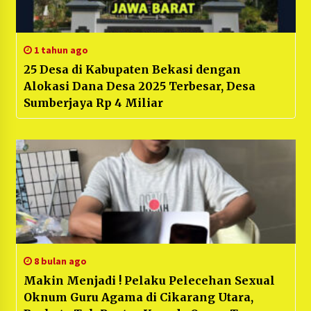
1 tahun ago
25 Desa di Kabupaten Bekasi dengan
Alokasi Dana Desa 2025 Terbesar, Desa
Sumberjaya Rp 4 Miliar
8 bulan ago
Makin Menjadi ! Pelaku Pelecehan Sexual
Oknum Guru Agama di Cikarang Utara,