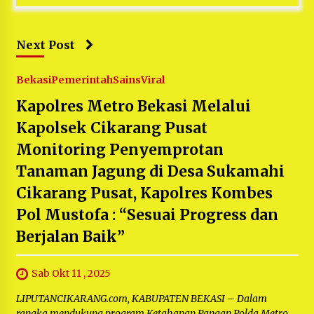
Next Post
Bekasi
Pemerintah
Sains
Viral
Kapolres Metro Bekasi Melalui
Kapolsek Cikarang Pusat
Monitoring Penyemprotan
Tanaman Jagung di Desa Sukamahi
Cikarang Pusat, Kapolres Kombes
Pol Mustofa : “Sesuai Progress dan
Berjalan Baik”
Sab Okt 11 , 2025
LIPUTANCIKARANG.com, KABUPATEN BEKASI – Dalam
rangka mendukung program Ketahanan Pangan Polda Metro