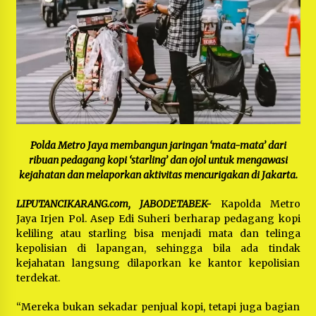
Bayu Nugraha, S.H, Ucapkan Terimakasih Atas
Support Camat Kedungwaringin Memberikan
Logistik Ke Posko Jurpala Kosmi
1 tahun ago
Ucapan Terimakasih Ketua Umum Jurpala
Indonesia dan KOSMI Indonesia Atas Respon
Cepat Polres Metro Bekasi dan Polsek Cikarang
Timur yang Tangkap Oknum Ormas Terkait
1 tahun ago
Pengusiran Pendirian Posko
Kodim 0509 Kabupaten Bekasi Terima 20
Perahu Bantuan Dari Panglima TNI
Polda Metro Jaya membangun jaringan ‘mata-mata’ dari
1 tahun ago
ribuan pedagang kopi ‘starling’ dan ojol untuk mengawasi
kejahatan dan melaporkan aktivitas mencurigakan di Jakarta.
Jelang Ramadhan, Kecamatan Cikarang Pusat
Gelar STQ ke-VII
LIPUTANCIKARANG.com, JABODETABEK-
Kapolda Metro
1 tahun ago
Jaya Irjen Pol. Asep Edi Suheri berharap pedagang kopi
keliling atau starling bisa menjadi mata dan telinga
kepolisian di lapangan, sehingga bila ada tindak
kejahatan langsung dilaporkan ke kantor kepolisian
terdekat.
“Mereka bukan sekadar penjual kopi, tetapi juga bagian