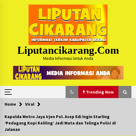
Skip
to
content
Liputancikarang.com
Media Informasi Untuk Anda
Trending Now
Home
Viral
Trending Now
Kapolda Metro Jaya Irjen Pol. Asep Edi Ingin Starling
‘Pedagang Kopi Keliling’ Jadi Mata dan Telinga Polisi di
Posko Mudik Kosmi Jurpala 2026 Hadirkan
Jalanan
Pelayanan Penuh bagi Pemudik : Sudah Tahun
Ke-4 Berjalan Sukses