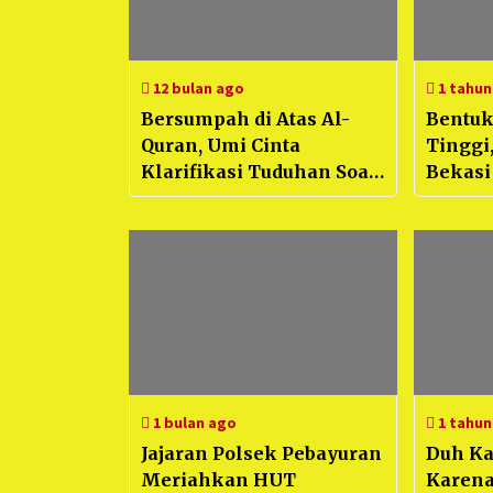
12 bulan ago
1 tahun
Bersumpah di Atas Al-
Bentuk
Quran, Umi Cinta
Tinggi
Klarifikasi Tuduhan Soal
Bekasi
Surga dan Infaq yang
Bersam
viral di Bekasi
santun
Yatim 
1 bulan ago
1 tahun
Jajaran Polsek Pebayuran
Duh Ka
Meriahkan HUT
Karena