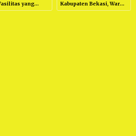
asilitas yang
Kabupaten Bekasi, Warga
 Para Peserta
: “Banjir paling parah,
 Aparatur Desa
dalam kurun waktu 5
ten Bekasi Pulang
Tahun”
 Sebelum
nya