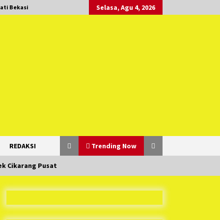
Selasa, Agu 4, 2026
ati Bekasi
REDAKSI
Trending Now
ek Cikarang Pusat
Duh Kacau Banget, Karena Kecewa
Tak Dapat Fasilitas yang Sesuai,
Para Peserta Retret Aparatur Desa