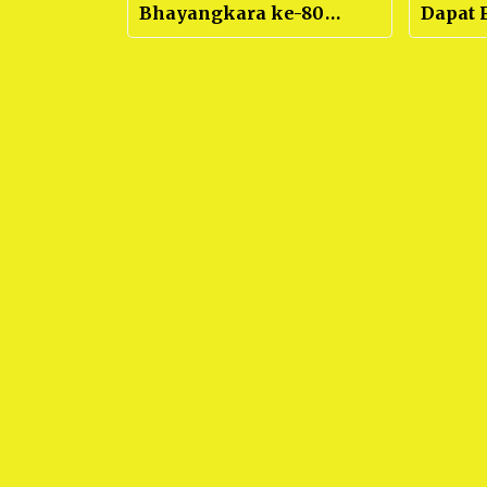
Bhayangkara ke-80
Dapat F
Lewat Tournament Voli
Sesuai,
Cup Bersama Masyarakat
Retret
Kabupa
duluan
Waktu