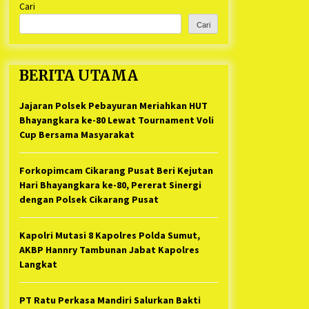
Cari
Kabupaten Bekasi Pulang duluan
1 tahun ago
Sebelum Waktunya
Cari
Ketua Umum Jurpala KOSMI
Indonesia Gilang Bayu Nugraha,
S.H, Ucapkan Terimakasih Atas
BERITA UTAMA
Support Camat Kedungwaringin
1 tahun ago
Memberikan Logistik Ke Posko
Jurpala Kosmi
Jajaran Polsek Pebayuran Meriahkan HUT
Jelang Ramadhan, Kecamatan
Cikarang Pusat Gelar STQ ke-VII
Bhayangkara ke-80 Lewat Tournament Voli
1 tahun ago
Cup Bersama Masyarakat
Forkopimcam Cikarang Pusat Beri Kejutan
Hari Bhayangkara ke-80, Pererat Sinergi
dengan Polsek Cikarang Pusat
Kapolri Mutasi 8 Kapolres Polda Sumut,
AKBP Hannry Tambunan Jabat Kapolres
Langkat
PT Ratu Perkasa Mandiri Salurkan Bakti