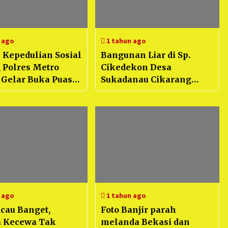
 ago
1 tahun ago
 Kepedulian Sosial
Bangunan Liar di Sp.
, Polres Metro
Cikedekon Desa
 Gelar Buka Puasa
Sukadanau Cikarang
a dan Berikan
Barat Diduga Langgar
an kepada Anak
Tata Ruang
Kabupaten Bekasi
 ago
1 tahun ago
cau Banget,
Foto Banjir parah
 Kecewa Tak
melanda Bekasi dan