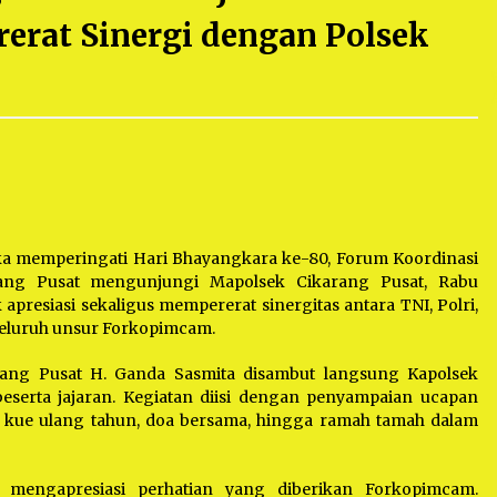
Mekaar
1 tahun ago
erat Sinergi dengan Polsek
i
PNM Berangkatkan Ratusan Peserta
: Mudik Aman Sampai Tujuan BUMN
2025
1 tahun ago
Kodim 0509 Kabupaten Bekasi
Terima 20 Perahu Bantuan Dari
es
Panglima TNI
1 tahun ago
s
ko
a memperingati Hari Bhayangkara ke-80, Forum Koordinasi
ang Pusat mengunjungi Mapolsek Cikarang Pusat, Rabu
apresiasi sekaligus mempererat sinergitas antara TNI, Polri,
seluruh unsur Forkopimcam.
ang Pusat H. Ganda Sasmita disambut langsung Kapolsek
beserta jajaran. Kegiatan diisi dengan penyampaian ucapan
 kue ulang tahun, doa bersama, hingga ramah tamah dalam
mengapresiasi perhatian yang diberikan Forkopimcam.