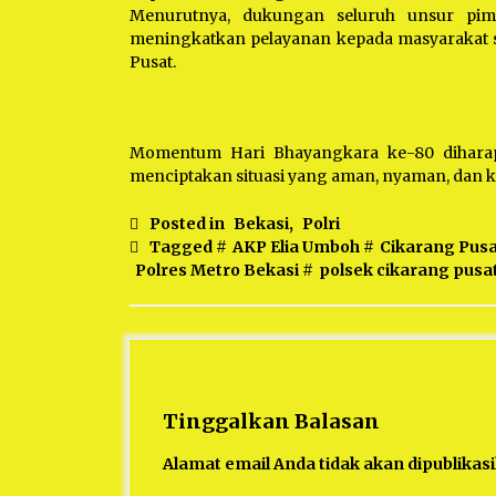
Menurutnya, dukungan seluruh unsur pimp
meningkatkan pelayanan kepada masyarakat s
Pusat.
Momentum Hari Bhayangkara ke-80 diharap
menciptakan situasi yang aman, nyaman, dan k
Posted in
Bekasi
,
Polri
Tagged #
AKP Elia Umboh
#
Cikarang Pusa
Polres Metro Bekasi
#
polsek cikarang pusa
Tinggalkan Balasan
Alamat email Anda tidak akan dipublikas