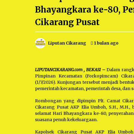
Berjalan Sukses
5 bulan ago
Bhayangkara ke-80, Per
Kartini Penggerak Lingkungan dar
Cikarang Pusat
Sampah Bukit Berlian
1 tahun ago
Liputan Cikarang
1 bulan ago
Ucapan Terimakasih Ketua Umum
Jurpala Indonesia dan KOSMI
Indonesia Atas Respon Cepat Polr
Metro Bekasi dan Polsek Cikarang
1 tahun ago
Timur yang Tangkap Oknum Orma
LIPUTANCIKARANG.com , BEKASI –
Terkait Pengusiran Pendirian Pos
Dalam rangk
Pimpinan Kecamatan (Forkopimcam) Cikar
(1/7/2026). Kunjungan tersebut menjadi bentuk 
pemerintah kecamatan, pemerintah desa, dan 
Rombongan yang dipimpin Plt. Camat Cikar
Cikarang Pusat AKP Elia Umboh, S.H., M.H., 
selamat Hari Bhayangkara ke-80, penyerahan
suasana penuh kekeluargaan.
Kapolsek Cikarang Pusat AKP Elia Umboh 