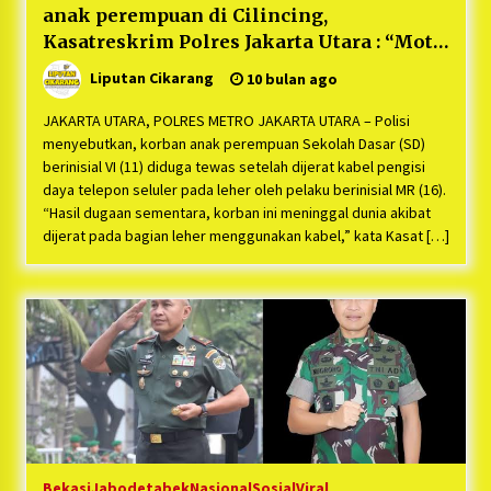
anak perempuan di Cilincing,
Kasatreskrim Polres Jakarta Utara : “Motif
masih kita dalami, Pelaku Masih dalam
Liputan Cikarang
10 bulan ago
Penyidikan PPA Polres”
JAKARTA UTARA, POLRES METRO JAKARTA UTARA – Polisi
menyebutkan, korban anak perempuan Sekolah Dasar (SD)
berinisial VI (11) diduga tewas setelah dijerat kabel pengisi
daya telepon seluler pada leher oleh pelaku berinisial MR (16).
“Hasil dugaan sementara, korban ini meninggal dunia akibat
dijerat pada bagian leher menggunakan kabel,” kata Kasat […]
Bekasi
Jabodetabek
Nasional
Sosial
Viral