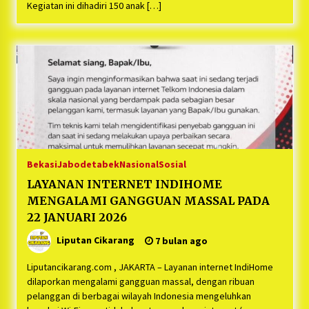
Bayu Nugraha, S.H, Ucapkan Terimakasih Atas
Kegiatan ini dihadiri 150 anak […]
Support Camat Kedungwaringin Memberikan
Logistik Ke Posko Jurpala Kosmi
1 tahun ago
Ucapan Terimakasih Ketua Umum Jurpala
Indonesia dan KOSMI Indonesia Atas Respon
Cepat Polres Metro Bekasi dan Polsek Cikarang
Timur yang Tangkap Oknum Ormas Terkait
1 tahun ago
Pengusiran Pendirian Posko
Kodim 0509 Kabupaten Bekasi Terima 20
Perahu Bantuan Dari Panglima TNI
1 tahun ago
Bekasi
Jabodetabek
Nasional
Sosial
LAYANAN INTERNET INDIHOME
Jelang Ramadhan, Kecamatan Cikarang Pusat
Gelar STQ ke-VII
MENGALAMI GANGGUAN MASSAL PADA
1 tahun ago
22 JANUARI 2026
Liputan Cikarang
7 bulan ago
Liputancikarang.com , JAKARTA – Layanan internet IndiHome
dilaporkan mengalami gangguan massal, dengan ribuan
pelanggan di berbagai wilayah Indonesia mengeluhkan