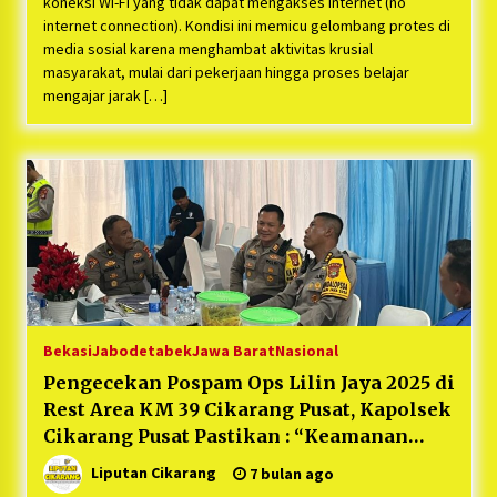
koneksi Wi-Fi yang tidak dapat mengakses internet (no
internet connection). Kondisi ini memicu gelombang protes di
media sosial karena menghambat aktivitas krusial
masyarakat, mulai dari pekerjaan hingga proses belajar
mengajar jarak […]
Bekasi
Jabodetabek
Jawa Barat
Nasional
Pengecekan Pospam Ops Lilin Jaya 2025 di
Rest Area KM 39 Cikarang Pusat, Kapolsek
Cikarang Pusat Pastikan : “Keamanan
Liburan Aman!”
Liputan Cikarang
7 bulan ago