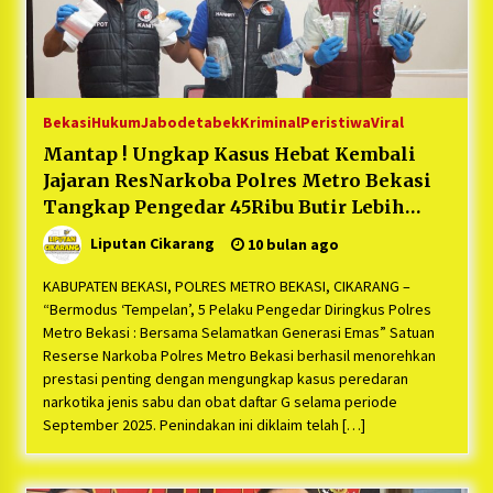
Bekasi
Hukum
Jabodetabek
Kriminal
Peristiwa
Viral
Mantap ! Ungkap Kasus Hebat Kembali
Jajaran ResNarkoba Polres Metro Bekasi
Tangkap Pengedar 45Ribu Butir Lebih
daftar Obat G dan Sabu Seberat 66,6 Gram
Liputan Cikarang
10 bulan ago
yang akan di Edar Namun Berhasil di
Gagalkan
KABUPATEN BEKASI, POLRES METRO BEKASI, CIKARANG –
“Bermodus ‘Tempelan’, 5 Pelaku Pengedar Diringkus Polres
Metro Bekasi : Bersama Selamatkan Generasi Emas” Satuan
Reserse Narkoba Polres Metro Bekasi berhasil menorehkan
prestasi penting dengan mengungkap kasus peredaran
narkotika jenis sabu dan obat daftar G selama periode
September 2025. Penindakan ini diklaim telah […]