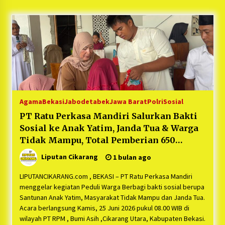
5 bulan ago
PNM Hadir dalam Setiap Langkah Dikha, Penari
Aura Farming yang Viral Ternyata Anak
Nasabah PNM Mekaar
1 tahun ago
Duh Kacau Banget, Karena Kecewa Tak Dapat
Fasilitas yang Sesuai, Para Peserta Retret
Aparatur Desa Kabupaten Bekasi Pulang duluan
Agama
Bekasi
Jabodetabek
Jawa Barat
Polri
Sosial
Sebelum Waktunya
1 tahun ago
PT Ratu Perkasa Mandiri Salurkan Bakti
Sosial ke Anak Yatim, Janda Tua & Warga
Kartini Penggerak Lingkungan dari Sampah
Bukit Berlian
Tidak Mampu, Total Pemberian 650
1 tahun ago
Masyarakat di Cikarang Utara
Liputan Cikarang
1 bulan ago
PNM Berangkatkan Ratusan Peserta : Mudik
LIPUTANCIKARANG.com , BEKASI – PT Ratu Perkasa Mandiri
Aman Sampai Tujuan BUMN 2025
menggelar kegiatan Peduli Warga Berbagi bakti sosial berupa
1 tahun ago
Santunan Anak Yatim, Masyarakat Tidak Mampu dan Janda Tua.
Acara berlangsung Kamis, 25 Juni 2026 pukul 08.00 WIB di
wilayah PT RPM , Bumi Asih ,Cikarang Utara, Kabupaten Bekasi.
Ketua Umum Jurpala KOSMI Indonesia Gilang