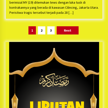
berinisial MY (19) ditemukan tews dengan luka tusk di
kontrakannya yang berada di kawasan Cilincing, Jakarta Utara.
Peristiwa tragis tersebut terjadi pada 28 […]
Paginasi
1
2
3
Next
pos