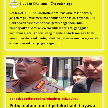
Liputan Cikarang
8 bulan ago
NASIONAL, LIPUTANCIKARANG.com -Masyarakat Indonesia,
jangan ragu untuk meminta bantuan kepolisian! Layanan 110
Polri adalah akses cepat dan gratis bagi Anda untuk
mendapatkan bantuan dalam situasi darurat, gangguan
kamtibmas, atau kondisi yang membuat Anda merasa tidak
aman. Baik itu takut hantu, takut ular, atau hal mencurigakan di
lingkungan sekitar, jangan ragu […]
Bekasi
Jabodetabek
Kriminal
Peristiwa
Viral
Polisi dalami motif pelaku habisi nyawa