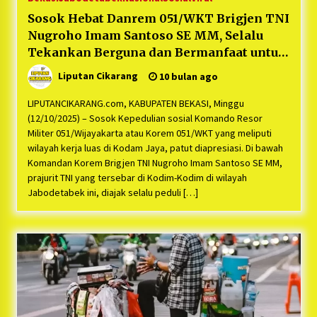
Sosok Hebat Danrem 051/WKT Brigjen TNI
Nugroho Imam Santoso SE MM, Selalu
Tekankan Berguna dan Bermanfaat untuk
Masyarakat , dan fokuskan ‘Ketahanan
Liputan Cikarang
10 bulan ago
Pangan’ untuk Bangsa
LIPUTANCIKARANG.com, KABUPATEN BEKASI, Minggu
(12/10/2025) – Sosok Kepedulian sosial Komando Resor
Militer 051/Wijayakarta atau Korem 051/WKT yang meliputi
wilayah kerja luas di Kodam Jaya, patut diapresiasi. Di bawah
Komandan Korem Brigjen TNI Nugroho Imam Santoso SE MM,
prajurit TNI yang tersebar di Kodim-Kodim di wilayah
Jabodetabek ini, diajak selalu peduli […]