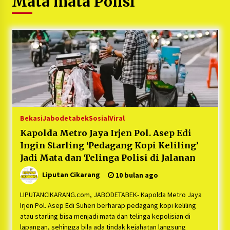
Mata mata Polisi
5 bulan ago
PNM Hadir dalam Setiap Langkah Dikha, Penari
Aura Farming yang Viral Ternyata Anak
Nasabah PNM Mekaar
1 tahun ago
Duh Kacau Banget, Karena Kecewa Tak Dapat
Fasilitas yang Sesuai, Para Peserta Retret
Aparatur Desa Kabupaten Bekasi Pulang duluan
Sebelum Waktunya
1 tahun ago
Bekasi
Jabodetabek
Sosial
Viral
Kartini Penggerak Lingkungan dari Sampah
Kapolda Metro Jaya Irjen Pol. Asep Edi
Bukit Berlian
Ingin Starling ‘Pedagang Kopi Keliling’
1 tahun ago
Jadi Mata dan Telinga Polisi di Jalanan
Liputan Cikarang
10 bulan ago
PNM Berangkatkan Ratusan Peserta : Mudik
Aman Sampai Tujuan BUMN 2025
LIPUTANCIKARANG.com, JABODETABEK- Kapolda Metro Jaya
1 tahun ago
Irjen Pol. Asep Edi Suheri berharap pedagang kopi keliling
atau starling bisa menjadi mata dan telinga kepolisian di
Ketua Umum Jurpala KOSMI Indonesia Gilang
lapangan, sehingga bila ada tindak kejahatan langsung