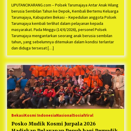
LIPUTANCIKARANG.com – Polsek Tarumajaya Antar Anak Hilang
berusia Sembilan Tahun ke Depok, Kembali Bertemu Keluarga
Tarumajaya, Kabupaten Bekasi – Kepedulian anggota Polsek
Tarumajaya kembali terlihat dalam pelayanan kepada
masyarakat. Pada Minggu (14/6/2026), personel Polsek
Tarumajaya mengantarkan seorang anak berusia sembilan
tahun, yang sebelumnya ditemukan dalam kondisi terlantar
dan diduga tersesat […]
Bekasi
Kosmi Indonesia
Nasional
Sosial
Viral
Posko Mudik Kosmi Jurpala 2026
Hadirkan Pelayanan Penuh bagi Pemudik