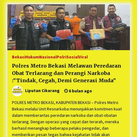
Bekasi
Hukum
Nasional
Polri
Sosial
Viral
Polres Metro Bekasi Melawan Peredaran
Obat Terlarang dan Perangi Narkoba
:”Tindak, Cegah, Demi Generasi Muda”
Liputan Cikarang
6 bulan ago
POLRES METRO BEKASI, KABUPATEN BEKASI – Polres Metro
Bekasi melalui Unit Resnarkoba menunjukkan komitmen kuat
dalam memberantas peredaran narkoba dan obat-obatan
terlarang. Dengan operasi yang cepat dan terarah, mereka
berhasil menangkap beberapa pelaku pengedar, dan
memberikan pesan tegas bahwa kejahatan tidak akan