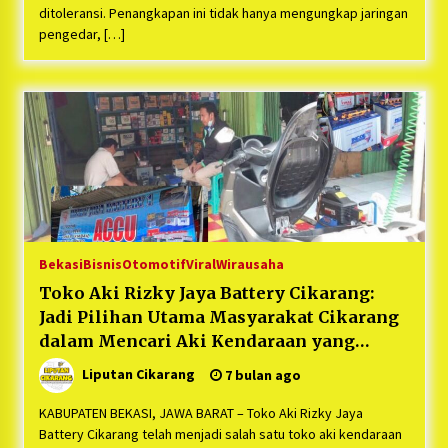
ditoleransi. Penangkapan ini tidak hanya mengungkap jaringan
pengedar, […]
Bekasi
Bisnis
Otomotif
Viral
Wirausaha
Toko Aki Rizky Jaya Battery Cikarang:
Jadi Pilihan Utama Masyarakat Cikarang
dalam Mencari Aki Kendaraan yang
Berkualitas
Liputan Cikarang
7 bulan ago
KABUPATEN BEKASI, JAWA BARAT – Toko Aki Rizky Jaya
Battery Cikarang telah menjadi salah satu toko aki kendaraan