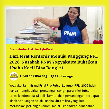
5 bulan ago
PNM Hadir dalam Setiap Langkah Dikha, Penari
Aura Farming yang Viral Ternyata Anak
Nasabah PNM Mekaar
1 tahun ago
Duh Kacau Banget, Karena Kecewa Tak Dapat
Fasilitas yang Sesuai, Para Peserta Retret
Aparatur Desa Kabupaten Bekasi Pulang duluan
Bisnis
Industri
Lifestyle
Viral
Sebelum Waktunya
1 tahun ago
Dari Jerat Rentenir Menuju Panggung PFL
2026, Nasabah PNM Yogyakarta Buktikan
Kartini Penggerak Lingkungan dari Sampah
Bukit Berlian
Usaha Kecil Bisa Bangkit
1 tahun ago
Liputan Cikarang
1 bulan ago
PNM Berangkatkan Ratusan Peserta : Mudik
Yogyakarta — Grand Final Pro Futsal League (PFL) 2026 tidak
Aman Sampai Tujuan BUMN 2025
hanya menghadirkan persaingan sengit para atlet futsal
1 tahun ago
terbaik Indonesia. Di balik kemeriahan pertandingan, terdapat
kisah perjuangan pelaku usaha ultra mikro yang ikut
merasakan peluang ekonomi melalui kehadiran 20 nasabah
Ketua Umum Jurpala KOSMI Indonesia Gilang