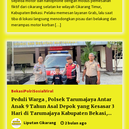
sepeda motor dan handphone dengan modus pemesanan
fiktif dari cikarang selatan ke wilayah Cikarang Timur,
Kabupaten Bekasi. Pelaku memesan layanan Grab, lalu saat
tiba di lokasi langsung menodongkan pisau dari belakang dan
merampas motor korban […]
Bekasi
Polri
Sosial
Viral
Peduli Warga , Polsek Tarumajaya Antar
Anak 9 Tahun Asal Depok yang Kesasar 3
Hari di Tarumajaya Kabupaten Bekasi,
Kapolsek Tarumajaya: “Bentuk
Liputan Cikarang
2 bulan ago
Kepedulian Polisi Terhadap Masyarakat”