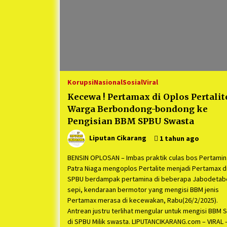
Korupsi
Nasional
Sosial
Viral
Kecewa ! Pertamax di Oplos Pertalit
Warga Berbondong-bondong ke
Pengisian BBM SPBU Swasta
Liputan Cikarang
1 tahun ago
BENSIN OPLOSAN – Imbas praktik culas bos Pertamin
Patra Niaga mengoplos Pertalite menjadi Pertamax d
SPBU berdampak pertamina di beberapa Jabodetab
sepi, kendaraan bermotor yang mengisi BBM jenis
Pertamax merasa di kecewakan, Rabu(26/2/2025).
Antrean justru terlihat mengular untuk mengisi BBM 
di SPBU Milik swasta. LIPUTANCIKARANG.com – VIRAL 