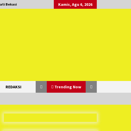
Kamis, Agu 6, 2026
ati Bekasi
REDAKSI
Trending Now
Duh Kacau Banget, Karena Kecewa
Tak Dapat Fasilitas yang Sesuai,
Para Peserta Retret Aparatur Desa