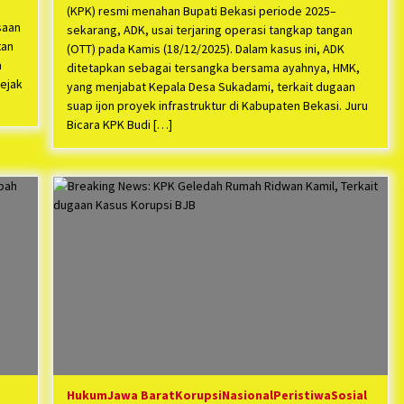
(KPK) resmi menahan Bupati Bekasi periode 2025–
saan
sekarang, ADK, usai terjaring operasi tangkap tangan
tan
(OTT) pada Kamis (18/12/2025). Dalam kasus ini, ADK
a
ditetapkan sebagai tersangka bersama ayahnya, HMK,
ejak
yang menjabat Kepala Desa Sukadami, terkait dugaan
suap ijon proyek infrastruktur di Kabupaten Bekasi. Juru
Bicara KPK Budi […]
Hukum
Jawa Barat
Korupsi
Nasional
Peristiwa
Sosial