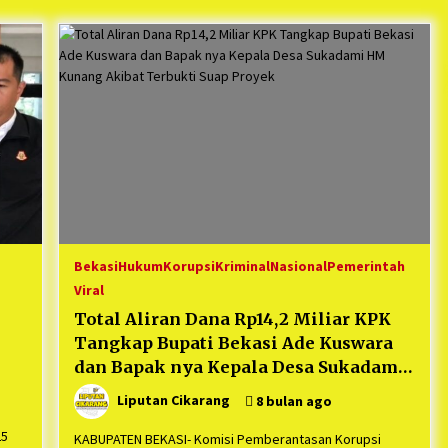
Mekaar
1 tahun ago
i
PNM Berangkatkan Ratusan Peserta
: Mudik Aman Sampai Tujuan BUMN
2025
1 tahun ago
Kodim 0509 Kabupaten Bekasi
Terima 20 Perahu Bantuan Dari
es
Panglima TNI
1 tahun ago
s
ko
Bekasi
Hukum
Korupsi
Kriminal
Nasional
Pemerintah
Viral
Total Aliran Dana Rp14,2 Miliar KPK
Tangkap Bupati Bekasi Ade Kuswara
dan Bapak nya Kepala Desa Sukadami
HM Kunang Akibat Terbukti Suap
Liputan Cikarang
8 bulan ago
Proyek
25
KABUPATEN BEKASI- Komisi Pemberantasan Korupsi