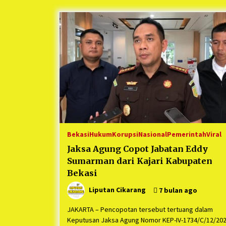
Berjalan Sukses
5 bulan ago
Kartini Penggerak Lingkungan dar
Sampah Bukit Berlian
1 tahun ago
Ucapan Terimakasih Ketua Umum
Jurpala Indonesia dan KOSMI
Indonesia Atas Respon Cepat Polr
Metro Bekasi dan Polsek Cikarang
1 tahun ago
Timur yang Tangkap Oknum Orma
Terkait Pengusiran Pendirian Pos
Bekasi
Hukum
Korupsi
Nasional
Pemerintah
Viral
Jaksa Agung Copot Jabatan Eddy
Sumarman dari Kajari Kabupaten
Bekasi
Liputan Cikarang
7 bulan ago
JAKARTA – Pencopotan tersebut tertuang dalam
Keputusan Jaksa Agung Nomor KEP-IV-1734/C/12/20