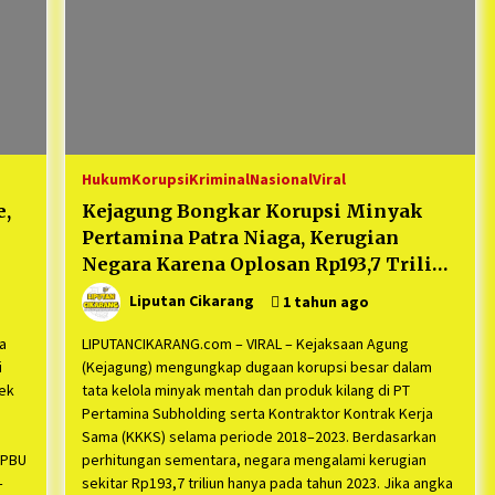
Hukum
Korupsi
Kriminal
Nasional
Viral
e,
Kejagung Bongkar Korupsi Minyak
Pertamina Patra Niaga, Kerugian
Negara Karena Oplosan Rp193,7 Triliun
itu Tahun 2023, : Mencakup
Liputan Cikarang
1 tahun ago
Keseluruhan di Total Sentuh Angka
Rp1 Kuadriliun!
a
LIPUTANCIKARANG.com – VIRAL – Kejaksaan Agung
i
(Kejagung) mengungkap dugaan korupsi besar dalam
ek
tata kelola minyak mentah dan produk kilang di PT
Pertamina Subholding serta Kontraktor Kontrak Kerja
Sama (KKKS) selama periode 2018–2023. Berdasarkan
SPBU
perhitungan sementara, negara mengalami kerugian
–
sekitar Rp193,7 triliun hanya pada tahun 2023. Jika angka