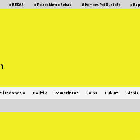
# BEKASI
# Polres Metro Bekasi
# Kombes Pol Mustofa
# Bup
m
mi Indonesia
Politik
Pemerintah
Sains
Hukum
Bisnis
PNM Hadir dalam Setiap Langkah
Dikha, Penari Aura Farming yang
Viral Ternyata Anak Nasabah PNM