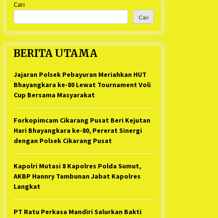
Cari
Kabupaten Bekasi Pulang duluan
1 tahun ago
Sebelum Waktunya
Cari
Ketua Umum Jurpala KOSMI
Indonesia Gilang Bayu Nugraha,
S.H, Ucapkan Terimakasih Atas
BERITA UTAMA
Support Camat Kedungwaringin
1 tahun ago
Memberikan Logistik Ke Posko
Jurpala Kosmi
Jajaran Polsek Pebayuran Meriahkan HUT
Jelang Ramadhan, Kecamatan
Cikarang Pusat Gelar STQ ke-VII
Bhayangkara ke-80 Lewat Tournament Voli
1 tahun ago
Cup Bersama Masyarakat
Forkopimcam Cikarang Pusat Beri Kejutan
Hari Bhayangkara ke-80, Pererat Sinergi
dengan Polsek Cikarang Pusat
Kapolri Mutasi 8 Kapolres Polda Sumut,
AKBP Hannry Tambunan Jabat Kapolres
Langkat
PT Ratu Perkasa Mandiri Salurkan Bakti