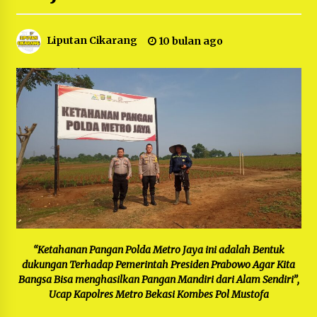
Bayu Nugraha, S.H, Ucapkan Terimakasih Atas
Support Camat Kedungwaringin Memberikan
Logistik Ke Posko Jurpala Kosmi
1 tahun ago
Liputan Cikarang
10 bulan ago
Ucapan Terimakasih Ketua Umum Jurpala
Indonesia dan KOSMI Indonesia Atas Respon
Cepat Polres Metro Bekasi dan Polsek Cikarang
Timur yang Tangkap Oknum Ormas Terkait
1 tahun ago
Pengusiran Pendirian Posko
Kodim 0509 Kabupaten Bekasi Terima 20
Perahu Bantuan Dari Panglima TNI
1 tahun ago
Jelang Ramadhan, Kecamatan Cikarang Pusat
Gelar STQ ke-VII
1 tahun ago
“Ketahanan Pangan Polda Metro Jaya ini adalah Bentuk
dukungan Terhadap Pemerintah Presiden Prabowo Agar Kita
Bangsa Bisa menghasilkan Pangan Mandiri dari Alam Sendiri”,
Ucap Kapolres Metro Bekasi Kombes Pol Mustofa