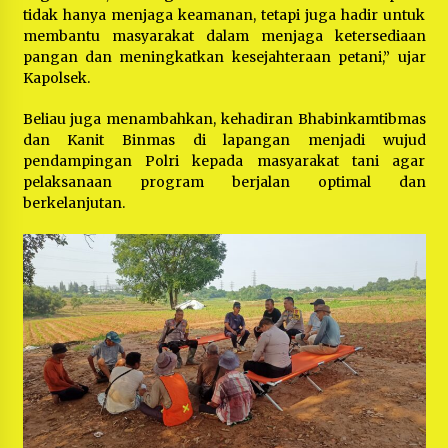
tidak hanya menjaga keamanan, tetapi juga hadir untuk
membantu masyarakat dalam menjaga ketersediaan
pangan dan meningkatkan kesejahteraan petani,” ujar
Kapolsek.
Beliau juga menambahkan, kehadiran Bhabinkamtibmas
dan Kanit Binmas di lapangan menjadi wujud
pendampingan Polri kepada masyarakat tani agar
pelaksanaan program berjalan optimal dan
berkelanjutan.