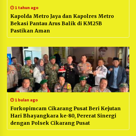
1 tahun ago
Kapolda Metro Jaya dan Kapolres Metro
Bekasi Pantau Arus Balik di KM25B
Pastikan Aman
1 bulan ago
Forkopimcam Cikarang Pusat Beri Kejutan
Hari Bhayangkara ke-80, Pererat Sinergi
dengan Polsek Cikarang Pusat