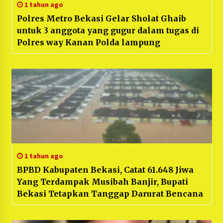
1 tahun ago
Polres Metro Bekasi Gelar Sholat Ghaib
untuk 3 anggota yang gugur dalam tugas di
Polres way Kanan Polda lampung
1 tahun ago
BPBD Kabupaten Bekasi, Catat 61.648 Jiwa
Yang Terdampak Musibah Banjir, Bupati
Bekasi Tetapkan Tanggap Darurat Bencana