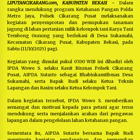
LIPUTANCIKARANG.com, KABUPATEN BEKASI
–
Dalam
rangka mendukung program Ketahanan Pangan Polda
Metro Jaya, Polsek Cikarang Pusat melaksanakan
kegiatan penyemprotan dan pemupukan tanaman
jagung di lahan pertanian milik kelompok tani Karya Tani
Tembong Gunung yang berlokasi di Desa Sukamahi,
Kecamatan Cikarang Pusat, Kabupaten Bekasi, pada
Sabtu (11/10/2025) pagi.
Kegiatan yang dimulai pukul 07.00 WIB ini dihadiri oleh
IPDA Wowo S. selaku Kanit Binmas Polsek Cikarang
Pusat, AIPDA Sutarto sebagai Bhabinkamtibmas Desa
Sukamahi, serta Bapak Rudi selaku Ketua Teknis
Lapangan dan Rasim selaku Ketua Kelompok Tani.
Dalam kegiatan tersebut, IPDA Wowo S. memberikan
semangat dan motivasi kepada para petani agar terus
mendukung serta menjalankan arahan dari pengawas
lapangan dalam pengelolaan lahan ketahanan pangan.
Sementara itu, AIPDA Sutarto bersama Bapak Rudi
memimpin kegiatan pendangiran dan pemupukan