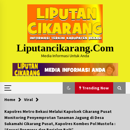
Skip
to
content
Liputancikarang.com
Media Informasi Untuk Anda
Trending Now
Home
Viral
Trending Now
Kapolres Metro Bekasi Melalui Kapolsek Cikarang Pusat
Monitoring Penyemprotan Tanaman Jagung di Desa
Posko Mudik Kosmi Jurpala 2026 Hadirkan
Sukamahi Cikarang Pusat, Kapolres Kombes Pol Mustofa :
Pelayanan Penuh bagi Pemudik : Sudah Tahun
“Sesuai Progress dan Berjalan Baik”
Ke-4 Berjalan Sukses