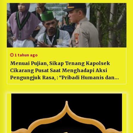
1 tahun ago
Menuai Pujian, Sikap Tenang Kapolsek
Cikarang Pusat Saat Menghadapi Aksi
Pengungjuk Rasa, : “Pribadi Humanis dan
Pengarah”