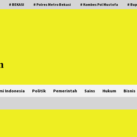
# BEKASI
# Polres Metro Bekasi
# Kombes Pol Mustofa
# Bup
m
mi Indonesia
Politik
Pemerintah
Sains
Hukum
Bisnis
PNM Hadir dalam Setiap Langkah
Dikha, Penari Aura Farming yang
Viral Ternyata Anak Nasabah PNM