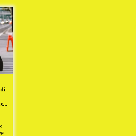
Mekaar
1 tahun ago
i
PNM Berangkatkan Ratusan Peserta
: Mudik Aman Sampai Tujuan BUMN
2025
1 tahun ago
Kodim 0509 Kabupaten Bekasi
Terima 20 Perahu Bantuan Dari
es
Panglima TNI
1 tahun ago
s
ko
Edi
si
ro
opi