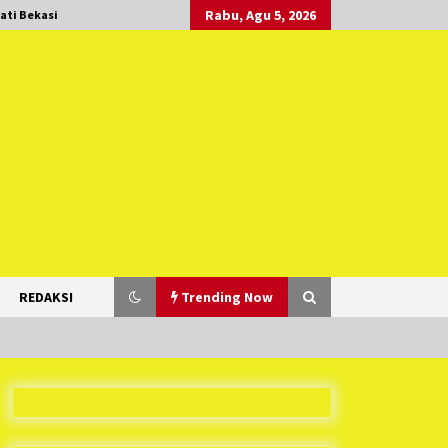
Rabu, Agu 5, 2026
ati Bekasi
REDAKSI
Trending Now
Duh Kacau Banget, Karena Kecewa
Tak Dapat Fasilitas yang Sesuai,
Para Peserta Retret Aparatur Desa