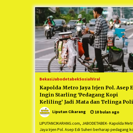
Berjalan Sukses
5 bulan ago
Kartini Penggerak Lingkungan dar
Sampah Bukit Berlian
1 tahun ago
Ucapan Terimakasih Ketua Umum
Jurpala Indonesia dan KOSMI
Indonesia Atas Respon Cepat Polr
Metro Bekasi dan Polsek Cikarang
1 tahun ago
Timur yang Tangkap Oknum Orma
Terkait Pengusiran Pendirian Pos
Bekasi
Jabodetabek
Sosial
Viral
Kapolda Metro Jaya Irjen Pol. Asep 
Ingin Starling ‘Pedagang Kopi
Keliling’ Jadi Mata dan Telinga Poli
di Jalanan
Liputan Cikarang
10 bulan ago
LIPUTANCIKARANG.com, JABODETABEK- Kapolda Met
Jaya Irjen Pol. Asep Edi Suheri berharap pedagang k