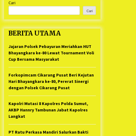
Cari
Kabupaten Bekasi Pulang duluan
1 tahun ago
Sebelum Waktunya
Cari
Ketua Umum Jurpala KOSMI
Indonesia Gilang Bayu Nugraha,
S.H, Ucapkan Terimakasih Atas
BERITA UTAMA
Support Camat Kedungwaringin
1 tahun ago
Memberikan Logistik Ke Posko
Jurpala Kosmi
Jajaran Polsek Pebayuran Meriahkan HUT
Jelang Ramadhan, Kecamatan
Cikarang Pusat Gelar STQ ke-VII
Bhayangkara ke-80 Lewat Tournament Voli
1 tahun ago
Cup Bersama Masyarakat
Forkopimcam Cikarang Pusat Beri Kejutan
Hari Bhayangkara ke-80, Pererat Sinergi
dengan Polsek Cikarang Pusat
Kapolri Mutasi 8 Kapolres Polda Sumut,
AKBP Hannry Tambunan Jabat Kapolres
Langkat
PT Ratu Perkasa Mandiri Salurkan Bakti