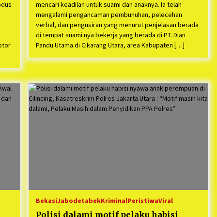
odus
mencari keadilan untuk suami dan anaknya. Ia telah
mengalami pengancaman pembunuhan, pelecehan
verbal, dan pengusiran yang menurut penjelasan berada
di tempat suami nya bekerja yang berada di PT. Dian
otor
Pandu Utama di Cikarang Utara, area Kabupaten […]
Bekasi
Jabodetabek
Kriminal
Peristiwa
Viral
Polisi dalami motif pelaku habisi