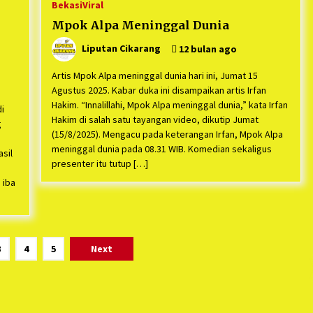
Bekasi
Viral
Mpok Alpa Meninggal Dunia
Liputan Cikarang
12 bulan ago
Artis Mpok Alpa meninggal dunia hari ini, Jumat 15
Agustus 2025. Kabar duka ini disampaikan artis Irfan
Hakim. “Innalillahi, Mpok Alpa meninggal dunia,” kata Irfan
i
Hakim di salah satu tayangan video, dikutip Jumat
g
(15/8/2025). Mengacu pada keterangan Irfan, Mpok Alpa
meninggal dunia pada 08.31 WIB. Komedian sekaligus
sil
presenter itu tutup […]
 iba
3
4
5
Next