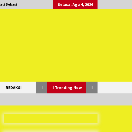
Selasa, Agu 4, 2026
ati Bekasi
REDAKSI
Trending Now
Duh Kacau Banget, Karena Kecewa
Tak Dapat Fasilitas yang Sesuai,
Para Peserta Retret Aparatur Desa