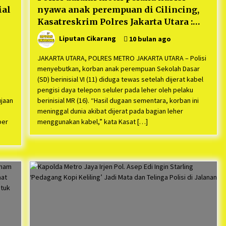
ial
nyawa anak perempuan di Cilincing,
Kasatreskrim Polres Jakarta Utara :
“Motif masih kita dalami, Pelaku
Liputan Cikarang
10 bulan ago
Masih dalam Penyidikan PPA Polres”
JAKARTA UTARA, POLRES METRO JAKARTA UTARA – Polisi
menyebutkan, korban anak perempuan Sekolah Dasar
(SD) berinisial VI (11) diduga tewas setelah dijerat kabel
pengisi daya telepon seluler pada leher oleh pelaku
ujaan
berinisial MR (16). “Hasil dugaan sementara, korban ini
meninggal dunia akibat dijerat pada bagian leher
ber
menggunakan kabel,” kata Kasat […]