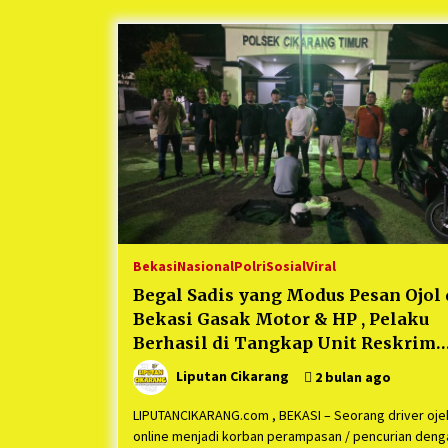
Berjalan Sukses
5 bulan ago
Kartini Penggerak Lingkungan dar
Sampah Bukit Berlian
1 tahun ago
Ucapan Terimakasih Ketua Umum
Jurpala Indonesia dan KOSMI
Indonesia Atas Respon Cepat Polr
Metro Bekasi dan Polsek Cikarang
1 tahun ago
Timur yang Tangkap Oknum Orma
Terkait Pengusiran Pendirian Pos
Bekasi
Nasional
Polri
Sosial
Viral
Begal Sadis yang Modus Pesan Ojol 
Bekasi Gasak Motor & HP , Pelaku
Berhasil di Tangkap Unit Reskrim
Polsek Cikarang Timur
Liputan Cikarang
2 bulan ago
LIPUTANCIKARANG.com , BEKASI – Seorang driver oje
online menjadi korban perampasan / pencurian deng