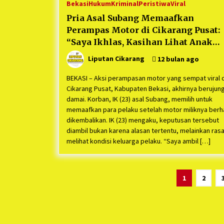
Bekasi
Hukum
Kriminal
Peristiwa
Viral
Pria Asal Subang Memaafkan
Perampas Motor di Cikarang Pusat:
“Saya Ikhlas, Kasihan Lihat Anak
Istrinya”
Liputan Cikarang
12 bulan ago
BEKASI – Aksi perampasan motor yang sempat viral d
Cikarang Pusat, Kabupaten Bekasi, akhirnya berujun
damai. Korban, IK (23) asal Subang, memilih untuk
memaafkan para pelaku setelah motor miliknya berha
dikembalikan. IK (23) mengaku, keputusan tersebut
diambil bukan karena alasan tertentu, melainkan rasa
melihat kondisi keluarga pelaku. “Saya ambil […]
Paginasi
1
2
pos