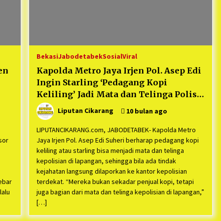
Bekasi
Jabodetabek
Sosial
Viral
en
Kapolda Metro Jaya Irjen Pol. Asep Edi
Ingin Starling ‘Pedagang Kopi
Keliling’ Jadi Mata dan Telinga Polisi
di Jalanan
Liputan Cikarang
10 bulan ago
k
LIPUTANCIKARANG.com, JABODETABEK- Kapolda Metro
sor
Jaya Irjen Pol. Asep Edi Suheri berharap pedagang kopi
keliling atau starling bisa menjadi mata dan telinga
kepolisian di lapangan, sehingga bila ada tindak
kejahatan langsung dilaporkan ke kantor kepolisian
ebar
terdekat. “Mereka bukan sekadar penjual kopi, tetapi
lalu
juga bagian dari mata dan telinga kepolisian di lapangan,”
[…]