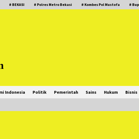
# BEKASI
# Polres Metro Bekasi
# Kombes Pol Mustofa
# Bup
m
mi Indonesia
Politik
Pemerintah
Sains
Hukum
Bisnis
PNM Hadir dalam Setiap Langkah
Dikha, Penari Aura Farming yang
Viral Ternyata Anak Nasabah PNM