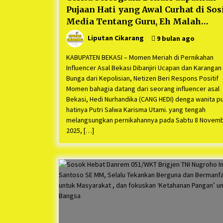
Pujaan Hati yang Awal Curhat di Sos
Media Tentang Guru, Eh Malah
Berjodoh dan Menikah, Pernikahan
Liputan Cikarang
9 bulan ago
Berjalan Meriah
KABUPATEN BEKASI – Momen Meriah di Pernikahan
Influencer Asal Bekasi Dibanjiri Ucapan dan Karangan
Bunga dari Kepolisian, Netizen Beri Respons Positif
Momen bahagia datang dari seorang influencer asal
Bekasi, Hedi Nurhandika (CANG HEDI) denga wanita p
hatinya Putri Salwa Karisma Utami. yang tengah
melangsungkan pernikahannya pada Sabtu 8 Novem
2025, […]