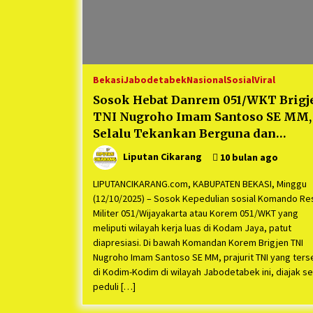
Bekasi
Jabodetabek
Nasional
Sosial
Viral
Sosok Hebat Danrem 051/WKT Brigj
TNI Nugroho Imam Santoso SE MM,
Selalu Tekankan Berguna dan
Bermanfaat untuk Masyarakat , dan
Liputan Cikarang
10 bulan ago
fokuskan ‘Ketahanan Pangan’ untu
Bangsa
LIPUTANCIKARANG.com, KABUPATEN BEKASI, Minggu
(12/10/2025) – Sosok Kepedulian sosial Komando Re
Militer 051/Wijayakarta atau Korem 051/WKT yang
meliputi wilayah kerja luas di Kodam Jaya, patut
diapresiasi. Di bawah Komandan Korem Brigjen TNI
Nugroho Imam Santoso SE MM, prajurit TNI yang ters
di Kodim-Kodim di wilayah Jabodetabek ini, diajak se
peduli […]