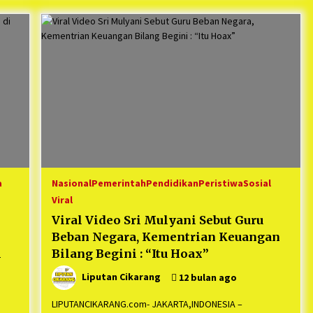
a
Nasional
Pemerintah
Pendidikan
Peristiwa
Sosial
Viral
Viral Video Sri Mulyani Sebut Guru
Beban Negara, Kementrian Keuangan
i
Bilang Begini : “Itu Hoax”
Liputan Cikarang
12 bulan ago
LIPUTANCIKARANG.com- JAKARTA,INDONESIA –