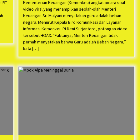
m RT
Kementerian Keuangan (Kemenkeu) angkat bicara soal
video viral yang menampilkan seolah-olah Menteri
ah
Keuangan Sri Mulyani menyatakan guru adalah beban
negara. Menurut Kepala Biro Komunikasi dan Layanan
Informasi Kemenkeu RI Deni Surjantoro, potongan video
tersebut HOAX. “Faktanya, Menteri Keuangan tidak
pernah menyatakan bahwa Guru adalah Beban Negara,”
kata […]