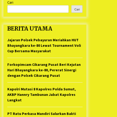
Cari
Kabupaten Bekasi Pulang duluan
1 tahun ago
Sebelum Waktunya
Cari
Ketua Umum Jurpala KOSMI
Indonesia Gilang Bayu Nugraha,
S.H, Ucapkan Terimakasih Atas
BERITA UTAMA
Support Camat Kedungwaringin
1 tahun ago
Memberikan Logistik Ke Posko
Jurpala Kosmi
Jajaran Polsek Pebayuran Meriahkan HUT
Jelang Ramadhan, Kecamatan
Cikarang Pusat Gelar STQ ke-VII
Bhayangkara ke-80 Lewat Tournament Voli
1 tahun ago
Cup Bersama Masyarakat
Forkopimcam Cikarang Pusat Beri Kejutan
Hari Bhayangkara ke-80, Pererat Sinergi
dengan Polsek Cikarang Pusat
Kapolri Mutasi 8 Kapolres Polda Sumut,
AKBP Hannry Tambunan Jabat Kapolres
Langkat
PT Ratu Perkasa Mandiri Salurkan Bakti