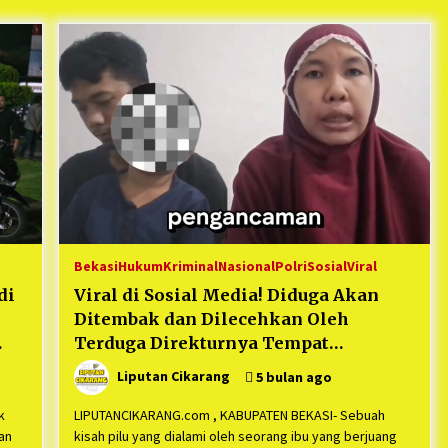
Mekaar
1 tahun ago
i
PNM Berangkatkan Ratusan Peserta
: Mudik Aman Sampai Tujuan BUMN
2025
1 tahun ago
Kodim 0509 Kabupaten Bekasi
Terima 20 Perahu Bantuan Dari
es
Panglima TNI
1 tahun ago
s
ko
Bekasi
Hukum
Kriminal
Nasional
Polri
Sosial
Viral
di
Viral di Sosial Media! Diduga Akan
Ditembak dan Dilecehkan Oleh
Terduga Direkturnya Tempat
Suaminya Bekerja di Kabupaten Bekasi
Liputan Cikarang
5 bulan ago
k
LIPUTANCIKARANG.com , KABUPATEN BEKASI- Sebuah
an
kisah pilu yang dialami oleh seorang ibu yang berjuang