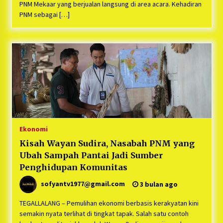
Bayu Nugraha, S.H, Ucapkan Terimakasih Atas
PNM Mekaar yang berjualan langsung di area acara. Kehadiran
Support Camat Kedungwaringin Memberikan
PNM sebagai […]
Logistik Ke Posko Jurpala Kosmi
1 tahun ago
Ucapan Terimakasih Ketua Umum Jurpala
Indonesia dan KOSMI Indonesia Atas Respon
Cepat Polres Metro Bekasi dan Polsek Cikarang
Timur yang Tangkap Oknum Ormas Terkait
1 tahun ago
Pengusiran Pendirian Posko
Kodim 0509 Kabupaten Bekasi Terima 20
Perahu Bantuan Dari Panglima TNI
1 tahun ago
Ekonomi
Jelang Ramadhan, Kecamatan Cikarang Pusat
Gelar STQ ke-VII
Kisah Wayan Sudira, Nasabah PNM yang
1 tahun ago
Ubah Sampah Pantai Jadi Sumber
Penghidupan Komunitas
sofyantv1977@gmail.com
3 bulan ago
TEGALLALANG – Pemulihan ekonomi berbasis kerakyatan kini
semakin nyata terlihat di tingkat tapak. Salah satu contoh