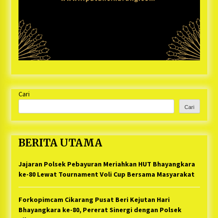
Cari
Cari
BERITA UTAMA
Jajaran Polsek Pebayuran Meriahkan HUT Bhayangkara
ke-80 Lewat Tournament Voli Cup Bersama Masyarakat
Forkopimcam Cikarang Pusat Beri Kejutan Hari
Bhayangkara ke-80, Pererat Sinergi dengan Polsek