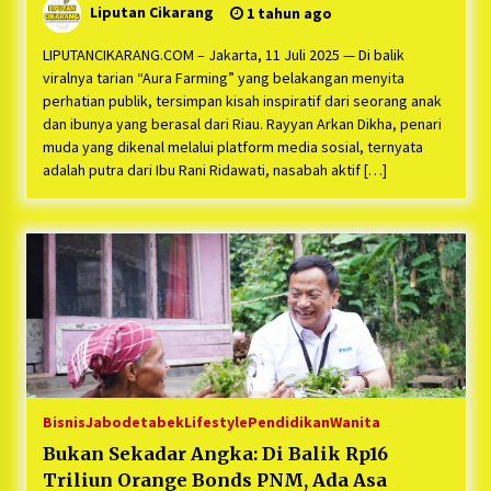
Liputan Cikarang
1 tahun ago
LIPUTANCIKARANG.COM – Jakarta, 11 Juli 2025 — Di balik
viralnya tarian “Aura Farming” yang belakangan menyita
perhatian publik, tersimpan kisah inspiratif dari seorang anak
dan ibunya yang berasal dari Riau. Rayyan Arkan Dikha, penari
muda yang dikenal melalui platform media sosial, ternyata
adalah putra dari Ibu Rani Ridawati, nasabah aktif […]
Bisnis
Jabodetabek
Lifestyle
Pendidikan
Wanita
Bukan Sekadar Angka: Di Balik Rp16
Triliun Orange Bonds PNM, Ada Asa