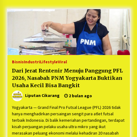
5 bulan ago
PNM Hadir dalam Setiap Langkah Dikha, Penari
Aura Farming yang Viral Ternyata Anak
Nasabah PNM Mekaar
1 tahun ago
Duh Kacau Banget, Karena Kecewa Tak Dapat
Fasilitas yang Sesuai, Para Peserta Retret
Aparatur Desa Kabupaten Bekasi Pulang duluan
Bisnis
Industri
Lifestyle
Viral
Sebelum Waktunya
1 tahun ago
Dari Jerat Rentenir Menuju Panggung PFL
2026, Nasabah PNM Yogyakarta Buktikan
Kartini Penggerak Lingkungan dari Sampah
Bukit Berlian
Usaha Kecil Bisa Bangkit
1 tahun ago
Liputan Cikarang
2 bulan ago
PNM Berangkatkan Ratusan Peserta : Mudik
Yogyakarta — Grand Final Pro Futsal League (PFL) 2026 tidak
Aman Sampai Tujuan BUMN 2025
hanya menghadirkan persaingan sengit para atlet futsal
1 tahun ago
terbaik Indonesia. Di balik kemeriahan pertandingan, terdapat
kisah perjuangan pelaku usaha ultra mikro yang ikut
merasakan peluang ekonomi melalui kehadiran 20 nasabah
Ketua Umum Jurpala KOSMI Indonesia Gilang