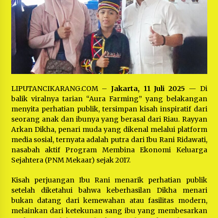
Bayu Nugraha, S.H, Ucapkan Terimakasih Atas
Support Camat Kedungwaringin Memberikan
Logistik Ke Posko Jurpala Kosmi
1 tahun ago
Ucapan Terimakasih Ketua Umum Jurpala
Indonesia dan KOSMI Indonesia Atas Respon
Cepat Polres Metro Bekasi dan Polsek Cikarang
Timur yang Tangkap Oknum Ormas Terkait
1 tahun ago
Pengusiran Pendirian Posko
Kodim 0509 Kabupaten Bekasi Terima 20
LIPUTANCIKARANG.COM –
Jakarta, 11 Juli 2025
— Di
Perahu Bantuan Dari Panglima TNI
balik viralnya tarian “Aura Farming” yang belakangan
1 tahun ago
menyita perhatian publik, tersimpan kisah inspiratif dari
seorang anak dan ibunya yang berasal dari Riau. Rayyan
Arkan Dikha, penari muda yang dikenal melalui platform
Jelang Ramadhan, Kecamatan Cikarang Pusat
Gelar STQ ke-VII
media sosial, ternyata adalah putra dari Ibu Rani Ridawati,
1 tahun ago
nasabah aktif Program Membina Ekonomi Keluarga
Sejahtera (PNM Mekaar) sejak 2017.
Kisah perjuangan Ibu Rani menarik perhatian publik
setelah diketahui bahwa keberhasilan Dikha menari
bukan datang dari kemewahan atau fasilitas modern,
melainkan dari ketekunan sang ibu yang membesarkan