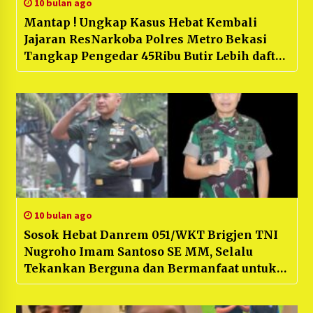
10 bulan ago
Mantap ! Ungkap Kasus Hebat Kembali
Jajaran ResNarkoba Polres Metro Bekasi
Tangkap Pengedar 45Ribu Butir Lebih daftar
Obat G dan Sabu Seberat 66,6 Gram yang
akan di Edar Namun Berhasil di Gagalkan
10 bulan ago
Sosok Hebat Danrem 051/WKT Brigjen TNI
Nugroho Imam Santoso SE MM, Selalu
Tekankan Berguna dan Bermanfaat untuk
Masyarakat , dan fokuskan ‘Ketahanan
Pangan’ untuk Bangsa