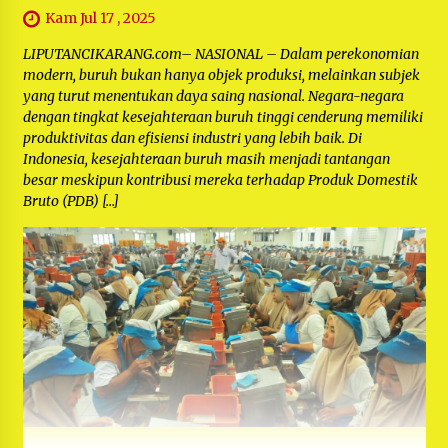
Kam Jul 17 , 2025
LIPUTANCIKARANG.com– NASIONAL – Dalam perekonomian
modern, buruh bukan hanya objek produksi, melainkan subjek
yang turut menentukan daya saing nasional. Negara-negara
dengan tingkat kesejahteraan buruh tinggi cenderung memiliki
produktivitas dan efisiensi industri yang lebih baik. Di
Indonesia, kesejahteraan buruh masih menjadi tantangan
besar meskipun kontribusi mereka terhadap Produk Domestik
Bruto (PDB) […]