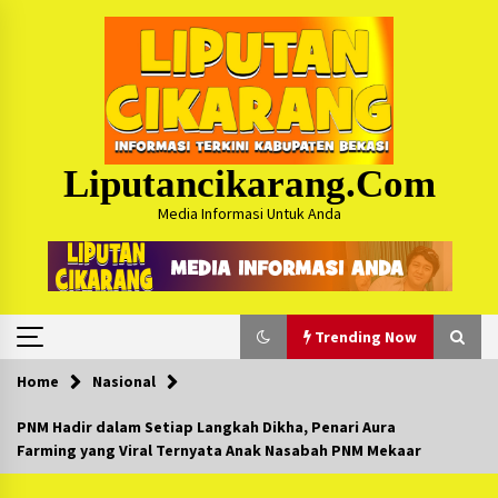
Skip
to
content
Liputancikarang.com
Media Informasi Untuk Anda
Trending Now
Home
Nasional
Trending Now
PNM Hadir dalam Setiap Langkah Dikha, Penari Aura
Farming yang Viral Ternyata Anak Nasabah PNM Mekaar
Posko Mudik Kosmi Jurpala 2026 Hadirkan
Pelayanan Penuh bagi Pemudik : Sudah Tahun
Ke-4 Berjalan Sukses