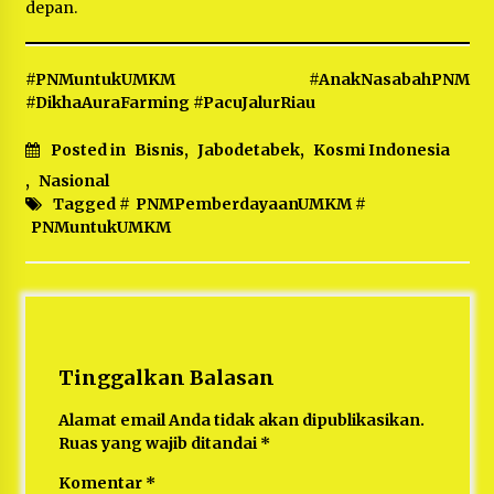
depan.
#PNMuntukUMKM #AnakNasabahPNM
#DikhaAuraFarming #PacuJalurRiau
Posted in
Bisnis
,
Jabodetabek
,
Kosmi Indonesia
,
Nasional
Tagged #
PNMPemberdayaanUMKM
#
PNMuntukUMKM
Tinggalkan Balasan
Alamat email Anda tidak akan dipublikasikan.
Ruas yang wajib ditandai
*
Komentar
*