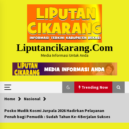
Skip
to
content
Liputancikarang.com
Media Informasi Untuk Anda
Trending Now
Home
Nasional
Trending Now
Posko Mudik Kosmi Jurpala 2026 Hadirkan Pelayanan
Penuh bagi Pemudik : Sudah Tahun Ke-4 Berjalan Sukses
Posko Mudik Kosmi Jurpala 2026 Hadirkan
Pelayanan Penuh bagi Pemudik : Sudah Tahun
Ke-4 Berjalan Sukses