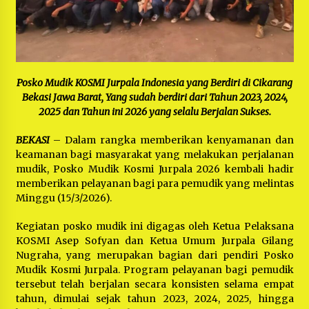
Bayu Nugraha, S.H, Ucapkan Terimakasih Atas
Support Camat Kedungwaringin Memberikan
Logistik Ke Posko Jurpala Kosmi
1 tahun ago
Ucapan Terimakasih Ketua Umum Jurpala
Indonesia dan KOSMI Indonesia Atas Respon
Cepat Polres Metro Bekasi dan Polsek Cikarang
Posko Mudik KOSMI Jurpala Indonesia yang Berdiri di Cikarang
Timur yang Tangkap Oknum Ormas Terkait
1 tahun ago
Bekasi Jawa Barat, Yang sudah berdiri dari Tahun 2023, 2024,
Pengusiran Pendirian Posko
2025 dan Tahun ini 2026 yang selalu Berjalan Sukses.
Kodim 0509 Kabupaten Bekasi Terima 20
Perahu Bantuan Dari Panglima TNI
BEKASI
– Dalam rangka memberikan kenyamanan dan
1 tahun ago
keamanan bagi masyarakat yang melakukan perjalanan
mudik, Posko Mudik Kosmi Jurpala 2026 kembali hadir
memberikan pelayanan bagi para pemudik yang melintas
Jelang Ramadhan, Kecamatan Cikarang Pusat
Gelar STQ ke-VII
Minggu (15/3/2026).
1 tahun ago
Kegiatan posko mudik ini digagas oleh Ketua Pelaksana
KOSMI Asep Sofyan dan Ketua Umum Jurpala Gilang
Nugraha, yang merupakan bagian dari pendiri Posko
Mudik Kosmi Jurpala. Program pelayanan bagi pemudik
tersebut telah berjalan secara konsisten selama empat
tahun, dimulai sejak tahun 2023, 2024, 2025, hingga