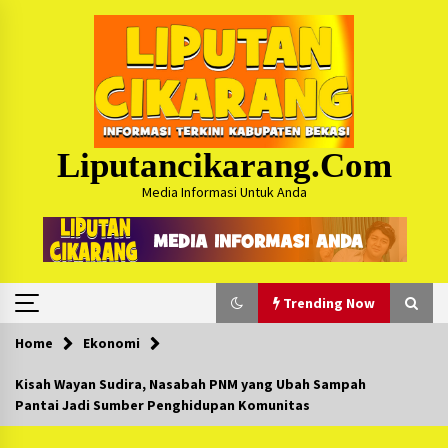
Skip
to
content
Liputancikarang.com
Media Informasi Untuk Anda
Trending Now
Home
Ekonomi
Trending Now
Kisah Wayan Sudira, Nasabah PNM yang Ubah Sampah
Pantai Jadi Sumber Penghidupan Komunitas
Posko Mudik Kosmi Jurpala 2026 Hadirkan
Pelayanan Penuh bagi Pemudik : Sudah Tahun
Ke-4 Berjalan Sukses