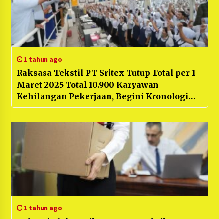
1 tahun ago
Raksasa Tekstil PT Sritex Tutup Total per 1
Maret 2025 Total 10.900 Karyawan
Kehilangan Pekerjaan, Begini Kronologi
Awal Kebangkrutannya
1 tahun ago