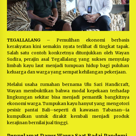
Bayu Nugraha, S.H, Ucapkan Terimakasih Atas
Support Camat Kedungwaringin Memberikan
Logistik Ke Posko Jurpala Kosmi
1 tahun ago
Ucapan Terimakasih Ketua Umum Jurpala
Indonesia dan KOSMI Indonesia Atas Respon
Cepat Polres Metro Bekasi dan Polsek Cikarang
Timur yang Tangkap Oknum Ormas Terkait
TEGALLALANG
– Pemulihan ekonomi berbasis
1 tahun ago
Pengusiran Pendirian Posko
kerakyatan kini semakin nyata terlihat di tingkat tapak.
Salah satu contoh konkretnya ditunjukkan oleh Wayan
Kodim 0509 Kabupaten Bekasi Terima 20
Perahu Bantuan Dari Panglima TNI
Sudira, perajin asal Tegallalang yang sukses menyulap
1 tahun ago
limbah kayu laut menjadi tumpuan hidup bagi puluhan
keluarga dan warga yang sempat kehilangan pekerjaan.
Jelang Ramadhan, Kecamatan Cikarang Pusat
Melalui usaha rumahan bernama Ulu Sari Handicraft,
Gelar STQ ke-VII
Wayan membuktikan bahwa modal kepekaan terhadap
1 tahun ago
lingkungan sekitar bisa menjadi pemantik bangkitnya
ekonomi warga. Tumpukan kayu hanyut yang mengotori
pesisir pantai Bali—seperti di kawasan Tabanan—ia
kumpulkan untuk dirakit kembali menjadi produk
kerajinan bernilai jual tinggi.
Penyelamat Dapur Warga Saat Badai Pandemi