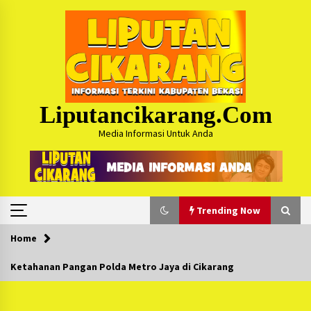
Skip
to
content
Liputancikarang.com
Media Informasi Untuk Anda
Trending Now
Home
Trending Now
Ketahanan Pangan Polda Metro Jaya di Cikarang
Posko Mudik Kosmi Jurpala 2026 Hadirkan
Pelayanan Penuh bagi Pemudik : Sudah Tahun
Ke-4 Berjalan Sukses