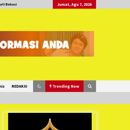
Jumat, Agu 7, 2026
ati Bekasi
nis
REDAKSI
Trending Now
Duh Kacau Banget, Karena Kecewa
Tak Dapat Fasilitas yang Sesuai,
Para Peserta Retret Aparatur Desa