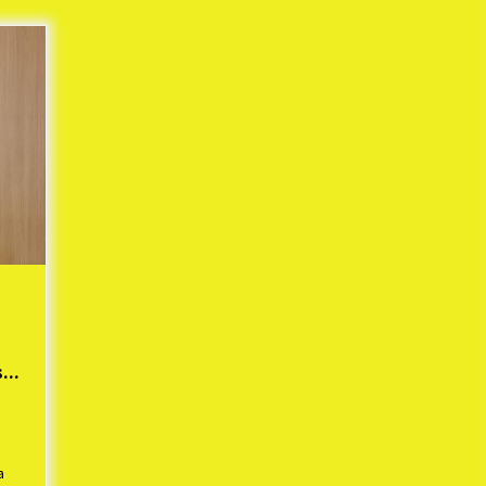
Mekaar
1 tahun ago
i
PNM Berangkatkan Ratusan Peserta
: Mudik Aman Sampai Tujuan BUMN
2025
1 tahun ago
Kodim 0509 Kabupaten Bekasi
Terima 20 Perahu Bantuan Dari
es
Panglima TNI
1 tahun ago
s
ko
sar
a