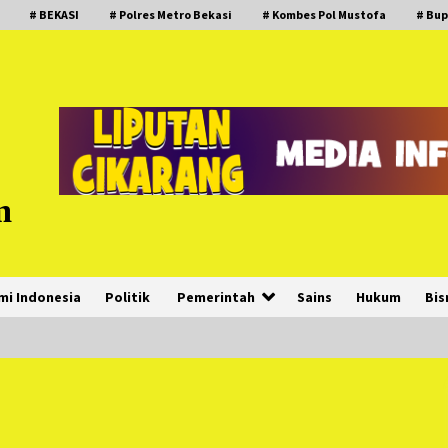
# BEKASI
# Polres Metro Bekasi
# Kombes Pol Mustofa
# Bup
m
mi Indonesia
Politik
Pemerintah
Sains
Hukum
Bis
PNM Hadir dalam Setiap Langkah
Dikha, Penari Aura Farming yang
Viral Ternyata Anak Nasabah PNM