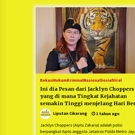
Berjalan Sukses
5 bulan ago
Kartini Penggerak Lingkungan dar
Sampah Bukit Berlian
1 tahun ago
Ucapan Terimakasih Ketua Umum
Jurpala Indonesia dan KOSMI
Indonesia Atas Respon Cepat Polr
Metro Bekasi dan Polsek Cikarang
1 tahun ago
Timur yang Tangkap Oknum Orma
Terkait Pengusiran Pendirian Pos
Bekasi
Hukum
Kriminal
Nasional
Sosial
Viral
Ini dia Pesan dari Jacklyn Choppers
yang di mana Tingkat Kejahatan
semakin Tinggi menjelang Hari Be
dan Cara Antisipasi diri
Liputan Cikarang
1 tahun ago
Jacklyn Choppers (Aiptu Zakaria) adalah polisi
berpangkat Aiptu anggota Jatanras Polda Metro Jay