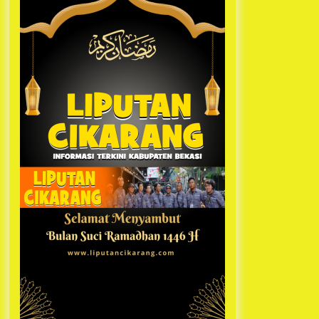
Kabupaten Bekasi Pulang duluan
1 tahun ago
Sebelum Waktunya
Ketua Umum Jurpala KOSMI
Indonesia Gilang Bayu Nugraha,
S.H, Ucapkan Terimakasih Atas
Support Camat Kedungwaringin
1 tahun ago
Memberikan Logistik Ke Posko
Jurpala Kosmi
Jelang Ramadhan, Kecamatan
Cikarang Pusat Gelar STQ ke-VII
1 tahun ago