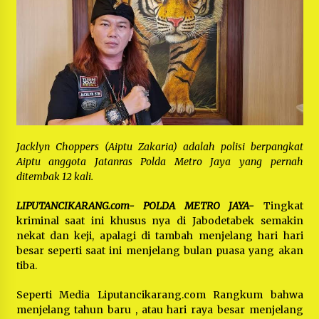
Bayu Nugraha, S.H, Ucapkan Terimakasih Atas
Support Camat Kedungwaringin Memberikan
Logistik Ke Posko Jurpala Kosmi
1 tahun ago
Ucapan Terimakasih Ketua Umum Jurpala
Indonesia dan KOSMI Indonesia Atas Respon
Cepat Polres Metro Bekasi dan Polsek Cikarang
Timur yang Tangkap Oknum Ormas Terkait
1 tahun ago
Pengusiran Pendirian Posko
Kodim 0509 Kabupaten Bekasi Terima 20
Perahu Bantuan Dari Panglima TNI
Jacklyn Choppers (Aiptu Zakaria) adalah polisi berpangkat
1 tahun ago
Aiptu anggota Jatanras Polda Metro Jaya yang pernah
ditembak 12 kali.
Jelang Ramadhan, Kecamatan Cikarang Pusat
Gelar STQ ke-VII
LIPUTANCIKARANG.com- POLDA METRO JAYA-
Tingkat
1 tahun ago
kriminal saat ini khusus nya di Jabodetabek semakin
nekat dan keji, apalagi di tambah menjelang hari hari
besar seperti saat ini menjelang bulan puasa yang akan
tiba.
Seperti Media Liputancikarang.com Rangkum bahwa
menjelang tahun baru , atau hari raya besar menjelang