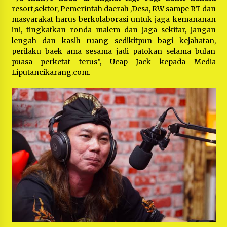
resort,sektor, Pemerintah daerah ,Desa, RW sampe RT dan
masyarakat harus berkolaborasi untuk jaga kemananan
ini, tingkatkan ronda malem dan jaga sekitar, jangan
lengah dan kasih ruang sedikitpun bagi kejahatan,
perilaku baek ama sesama jadi patokan selama bulan
puasa perketat terus”, Ucap Jack kepada Media
Liputancikarang.com.