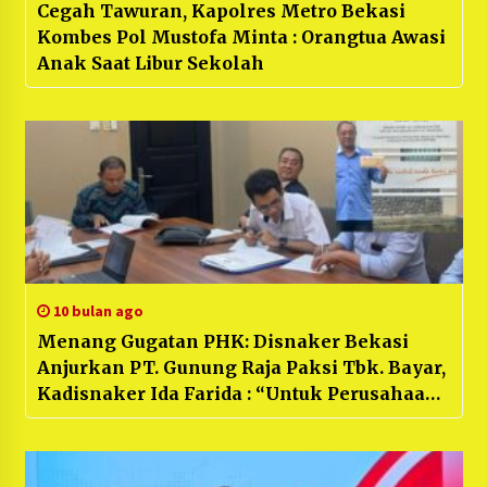
Cegah Tawuran, Kapolres Metro Bekasi
Kombes Pol Mustofa Minta : Orangtua Awasi
Anak Saat Libur Sekolah
10 bulan ago
Menang Gugatan PHK: Disnaker Bekasi
Anjurkan PT. Gunung Raja Paksi Tbk. Bayar,
Kadisnaker Ida Farida : “Untuk Perusahaan
Harus Memenuhi Kewajiban”