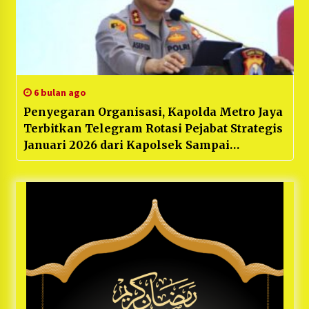
6 bulan ago
Penyegaran Organisasi, Kapolda Metro Jaya
Terbitkan Telegram Rotasi Pejabat Strategis
Januari 2026 dari Kapolsek Sampai
Kasatreskrim