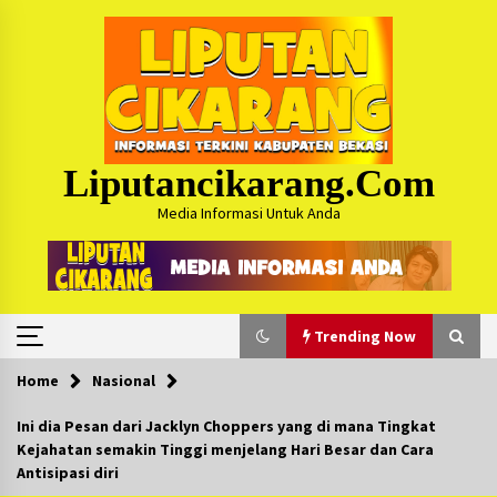
Skip
to
content
Liputancikarang.com
Media Informasi Untuk Anda
Trending Now
Home
Nasional
Trending Now
Ini dia Pesan dari Jacklyn Choppers yang di mana Tingkat
Kejahatan semakin Tinggi menjelang Hari Besar dan Cara
Posko Mudik Kosmi Jurpala 2026 Hadirkan
Antisipasi diri
Pelayanan Penuh bagi Pemudik : Sudah Tahun
Ke-4 Berjalan Sukses