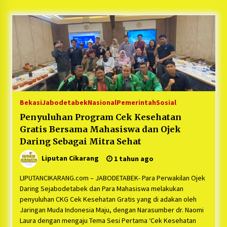
5 bulan ago
PNM Hadir dalam Setiap Langkah Dikha, Penari
Aura Farming yang Viral Ternyata Anak
Nasabah PNM Mekaar
1 tahun ago
Duh Kacau Banget, Karena Kecewa Tak Dapat
Fasilitas yang Sesuai, Para Peserta Retret
Aparatur Desa Kabupaten Bekasi Pulang duluan
Bekasi
Jabodetabek
Nasional
Pemerintah
Sosial
Sebelum Waktunya
1 tahun ago
Penyuluhan Program Cek Kesehatan
Gratis Bersama Mahasiswa dan Ojek
Kartini Penggerak Lingkungan dari Sampah
Bukit Berlian
Daring Sebagai Mitra Sehat
1 tahun ago
Liputan Cikarang
1 tahun ago
PNM Berangkatkan Ratusan Peserta : Mudik
LIPUTANCIKARANG.com – JABODETABEK- Para Perwakilan Ojek
Aman Sampai Tujuan BUMN 2025
Daring Sejabodetabek dan Para Mahasiswa melakukan
1 tahun ago
penyuluhan CKG Cek Kesehatan Gratis yang di adakan oleh
Jaringan Muda Indonesia Maju, dengan Narasumber dr. Naomi
Laura dengan mengaju Tema Sesi Pertama ‘Cek Kesehatan
Ketua Umum Jurpala KOSMI Indonesia Gilang