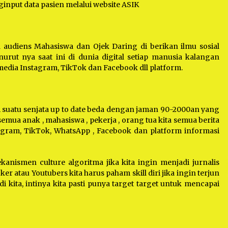
ginput data pasien melalui website ASIK
audiens Mahasiswa dan Ojek Daring di berikan ilmu sosial
ut nya saat ini di dunia digital setiap manusia kalangan
dia Instagram, TikTok dan Facebook dll platform.
i suatu senjata up to date beda dengan jaman 90-2000an yang
 semua anak , mahasiswa , pekerja , orang tua kita semua berita
tagram, TikTok, WhatsApp , Facebook dan platform informasi
anismen culture algoritma jika kita ingin menjadi jurnalis
ker atau Youtubers kita harus paham skill diri jika ingin terjun
 di kita, intinya kita pasti punya target target untuk mencapai