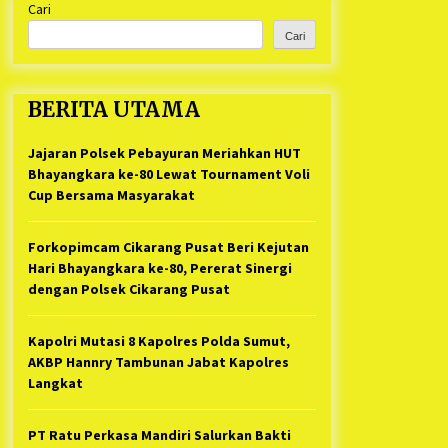
Cari
Kabupaten Bekasi Pulang duluan
1 tahun ago
Sebelum Waktunya
Cari
Ketua Umum Jurpala KOSMI
Indonesia Gilang Bayu Nugraha,
S.H, Ucapkan Terimakasih Atas
BERITA UTAMA
Support Camat Kedungwaringin
1 tahun ago
Memberikan Logistik Ke Posko
Jurpala Kosmi
Jajaran Polsek Pebayuran Meriahkan HUT
Jelang Ramadhan, Kecamatan
Cikarang Pusat Gelar STQ ke-VII
Bhayangkara ke-80 Lewat Tournament Voli
1 tahun ago
Cup Bersama Masyarakat
Forkopimcam Cikarang Pusat Beri Kejutan
Hari Bhayangkara ke-80, Pererat Sinergi
dengan Polsek Cikarang Pusat
Kapolri Mutasi 8 Kapolres Polda Sumut,
AKBP Hannry Tambunan Jabat Kapolres
Langkat
PT Ratu Perkasa Mandiri Salurkan Bakti