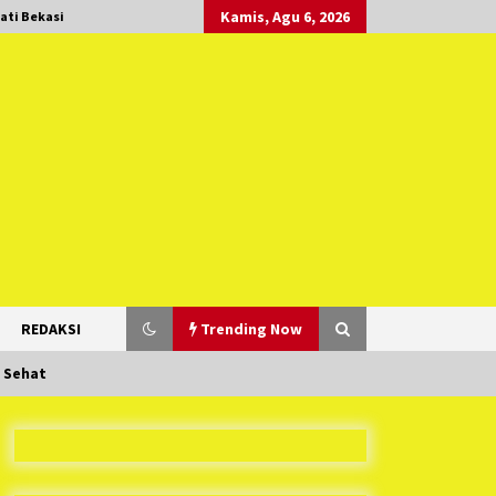
Kamis, Agu 6, 2026
ati Bekasi
REDAKSI
Trending Now
 Sehat
Duh Kacau Banget, Karena Kecewa
Tak Dapat Fasilitas yang Sesuai,
Para Peserta Retret Aparatur Desa