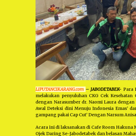
LIPUTANCIKARANG.com
– JABODETABEK-
Para 
melakukan penyuluhan CKG Cek Kesehatan Gr
dengan Narasumber dr. Naomi Laura dengan 
Awal Deteksi dini Menuju Indonesia Emas’ dan
gampang pakai Cap Cut’ Dengan Narsum Anisa
Acara ini di laksanakan di Cafe Room Hakuna Ma
Ojek Daring Se-Jabodetabek dan belasan Mahas