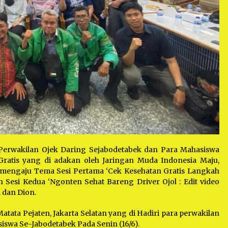
Perwakilan Ojek Daring Sejabodetabek dan Para Mahasiswa
atis yang di adakan oleh Jaringan Muda Indonesia Maju,
mengaju Tema Sesi Pertama ‘Cek Kesehatan Gratis Langkah
 Sesi Kedua ‘Ngonten Sehat Bareng Driver Ojol : Edit video
 dan Dion.
tata Pejaten, Jakarta Selatan yang di Hadiri para perwakilan
iswa Se-Jabodetabek Pada Senin (16/6).