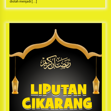
Bayu Nugraha, S.H, Ucapkan Terimakasih Atas
diolah menjadi […]
Support Camat Kedungwaringin Memberikan
Logistik Ke Posko Jurpala Kosmi
1 tahun ago
Ucapan Terimakasih Ketua Umum Jurpala
Indonesia dan KOSMI Indonesia Atas Respon
Cepat Polres Metro Bekasi dan Polsek Cikarang
Timur yang Tangkap Oknum Ormas Terkait
1 tahun ago
Pengusiran Pendirian Posko
Kodim 0509 Kabupaten Bekasi Terima 20
Perahu Bantuan Dari Panglima TNI
1 tahun ago
Jelang Ramadhan, Kecamatan Cikarang Pusat
Gelar STQ ke-VII
1 tahun ago