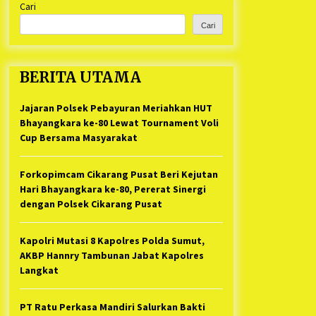
Cari
Kabupaten Bekasi Pulang duluan
1 tahun ago
Sebelum Waktunya
Cari
Ketua Umum Jurpala KOSMI
Indonesia Gilang Bayu Nugraha,
S.H, Ucapkan Terimakasih Atas
BERITA UTAMA
Support Camat Kedungwaringin
1 tahun ago
Memberikan Logistik Ke Posko
Jurpala Kosmi
Jajaran Polsek Pebayuran Meriahkan HUT
Jelang Ramadhan, Kecamatan
Cikarang Pusat Gelar STQ ke-VII
Bhayangkara ke-80 Lewat Tournament Voli
1 tahun ago
Cup Bersama Masyarakat
Forkopimcam Cikarang Pusat Beri Kejutan
Hari Bhayangkara ke-80, Pererat Sinergi
dengan Polsek Cikarang Pusat
Kapolri Mutasi 8 Kapolres Polda Sumut,
AKBP Hannry Tambunan Jabat Kapolres
Langkat
PT Ratu Perkasa Mandiri Salurkan Bakti