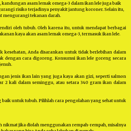
k, kandungan asam lemak omega-3 dalam ikan lele juga baik
angi risiko terjadinya penyakit jantung koroner. Selain itu,
pat mengurangi tekanan darah.
ndiri oleh tubuh. Oleh karena itu, untuk mendapat berbagai
kanan kaya akan asam lemak omega-3, termasuk ikan lele.
tuk kesehatan, Anda disarankan untuk tidak berlebihan dalam
k dengan cara digoreng. Konsumsi ikan lele goreng secara
jenuh.
an jenis ikan lain yang juga kaya akan gizi, seperti salmon
ar 2 kali dalam seminggu, atau setara 340 gram ikan dalam
 baik untuk tubuh. Pilihlah cara pengolahan yang sehat untuk
lebih nikmat jika diolah menggunakan rempah-rempah, misalnya