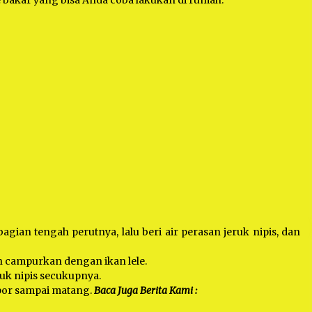
ele bakar yang bisa Anda coba lakukan di rumah:
agian tengah perutnya, lalu beri air perasan jeruk nipis, dan
 campurkan dengan ikan lele.
uk nipis secukupnya.
ompor sampai matang.
Baca Juga Berita Kami :