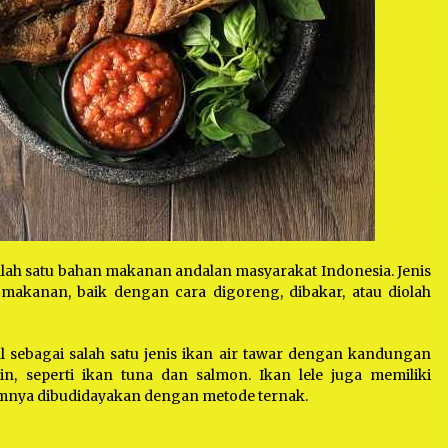
alah satu bahan makanan andalan masyarakat Indonesia. Jenis
s makanan, baik dengan cara digoreng, dibakar, atau diolah
al sebagai salah satu jenis ikan air tawar dengan kandungan
in, seperti ikan tuna dan salmon. Ikan lele juga memiliki
nya dibudidayakan dengan metode ternak.