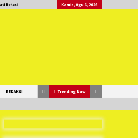
Kamis, Agu 6, 2026
ati Bekasi
REDAKSI
Trending Now
Duh Kacau Banget, Karena Kecewa
Tak Dapat Fasilitas yang Sesuai,
Para Peserta Retret Aparatur Desa