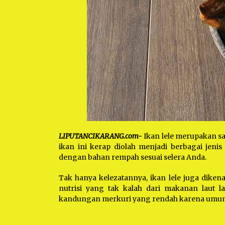
LIPUTANCIKARANG.com-
Ikan lele merupakan s
ikan ini kerap diolah menjadi berbagai jeni
dengan bahan rempah sesuai selera Anda.
Tak hanya kelezatannya, ikan lele juga diken
nutrisi yang tak kalah dari makanan laut la
kandungan merkuri yang rendah karena umum