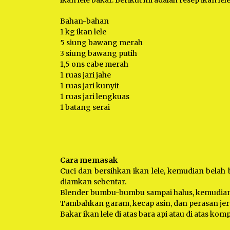
ikan lele bakar. Berikut ini adalah resep ikan l
Bahan-bahan
1 kg ikan lele
5 siung bawang merah
3 siung bawang putih
1,5 ons cabe merah
1 ruas jari jahe
1 ruas jari kunyit
1 ruas jari lengkuas
1 batang serai
Cara memasak
Cuci dan bersihkan ikan lele, kemudian belah b
diamkan sebentar.
Blender bumbu-bumbu sampai halus, kemudian
Tambahkan garam, kecap asin, dan perasan jer
Bakar ikan lele di atas bara api atau di atas k