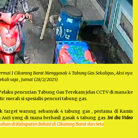
ermai 1 Cikarang Barat Menggasak 4 Tabung Gas Sekaligus, Aksi nya
ekali saja , Jumat (28/2/2025)
elaku pencurian Tabung Gas Terekam jelas CCTV di mana ke
 merah si spesialis pencuri tabung gas.
itik target warung sebanyak 4 tabung gas , pertama di Kamis
 Asri yang di mana berhasil gasak 4 tabung gas.
Ini dia Video
mahan di Kabupaten Bekasi di Cikarang Barat dan Setu