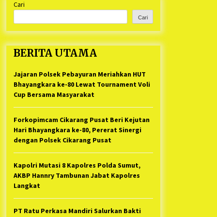
Cari
Kabupaten Bekasi Pulang duluan
1 tahun ago
Sebelum Waktunya
Cari
Ketua Umum Jurpala KOSMI
Indonesia Gilang Bayu Nugraha,
S.H, Ucapkan Terimakasih Atas
BERITA UTAMA
Support Camat Kedungwaringin
1 tahun ago
Memberikan Logistik Ke Posko
Jurpala Kosmi
Jajaran Polsek Pebayuran Meriahkan HUT
Jelang Ramadhan, Kecamatan
Cikarang Pusat Gelar STQ ke-VII
Bhayangkara ke-80 Lewat Tournament Voli
1 tahun ago
Cup Bersama Masyarakat
Forkopimcam Cikarang Pusat Beri Kejutan
Hari Bhayangkara ke-80, Pererat Sinergi
dengan Polsek Cikarang Pusat
Kapolri Mutasi 8 Kapolres Polda Sumut,
AKBP Hannry Tambunan Jabat Kapolres
Langkat
PT Ratu Perkasa Mandiri Salurkan Bakti