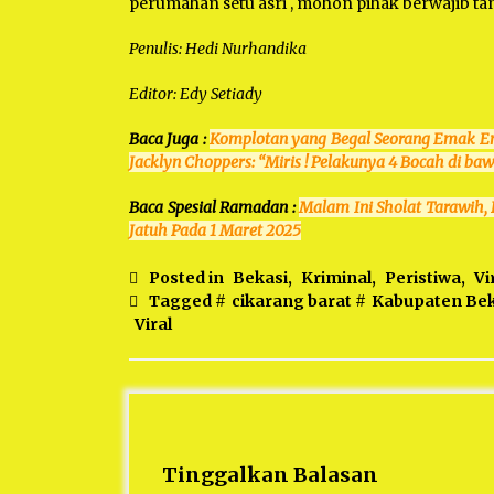
perumahan setu asri , mohon pihak berwajib ta
Penulis: Hedi Nurhandika
Editor: Edy Setiady
Baca Juga :
Komplotan yang Begal Seorang Emak Ema
Jacklyn Choppers: “Miris ! Pelakunya 4 Bocah di b
Baca Spesial Ramadan :
Malam Ini Sholat Tarawih
Jatuh Pada 1 Maret 2025
Posted in
Bekasi
,
Kriminal
,
Peristiwa
,
Vi
Tagged #
cikarang barat
#
Kabupaten Bek
Viral
Tinggalkan Balasan