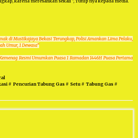
ngkap, karena meresahkan sekali “, Tutup nya kepada media.
k di Mustikajaya Bekasi Terungkap, Polisi Amankan Lima Pelaku,
awah Umur, 1 Dewasa”
, Kemenag Resmi Umumkan Puasa 1 Ramadan 1446H Puasa Pertama
ral
asi
#
Pencurian Tabung Gas
#
Setu
#
Tabung Gas
#