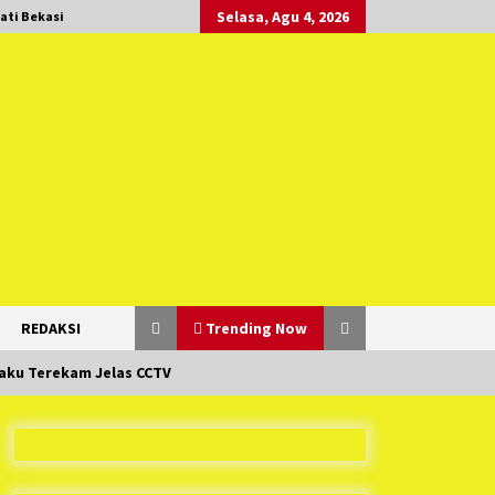
Selasa, Agu 4, 2026
ati Bekasi
REDAKSI
Trending Now
laku Terekam Jelas CCTV
Duh Kacau Banget, Karena Kecewa
Tak Dapat Fasilitas yang Sesuai,
Para Peserta Retret Aparatur Desa