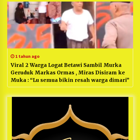
Hadiri dengan Antusias
1 tahun ago
Viral 2 Warga Logat Betawi Sambil Murka
Geruduk Markas Ormas , Miras Disiram ke
Muka : “Lu semua bikin resah warga dimari”