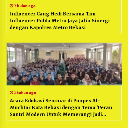
7 bulan ago
Influencer Cang Hedi Bersama Tim
Influencer Polda Metro Jaya Jalin Sinergi
dengan Kapolres Metro Bekasi
1 tahun ago
Acara Edukasi Seminar di Ponpes Al-
Muchtar Kota Bekasi dengan Tema ‘Peran
Santri Modern Untuk Memerangi Judi
Daring Melalui Media Sosial’ Ratusan Santri