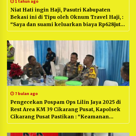
1 tahun ago
Niat Hati ingin Haji, Pasutri Kabupaten
Bekasi ini di Tipu oleh Oknum Travel Haji, :
“Saya dan suami keluarkan biaya Rp628juta
untuk Haji, Tetapi diterlantarkan di Gurun”
7 bulan ago
Pengecekan Pospam Ops Lilin Jaya 2025 di
Rest Area KM 39 Cikarang Pusat, Kapolsek
Cikarang Pusat Pastikan : “Keamanan
Liburan Aman!”