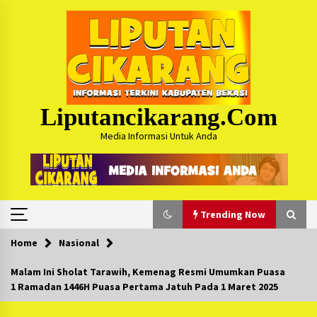
Skip
to
content
Liputancikarang.com
Media Informasi Untuk Anda
Trending Now
Home
Nasional
Trending Now
Malam Ini Sholat Tarawih, Kemenag Resmi Umumkan Puasa
1 Ramadan 1446H Puasa Pertama Jatuh Pada 1 Maret 2025
Posko Mudik Kosmi Jurpala 2026 Hadirkan
Pelayanan Penuh bagi Pemudik : Sudah Tahun
Ke-4 Berjalan Sukses