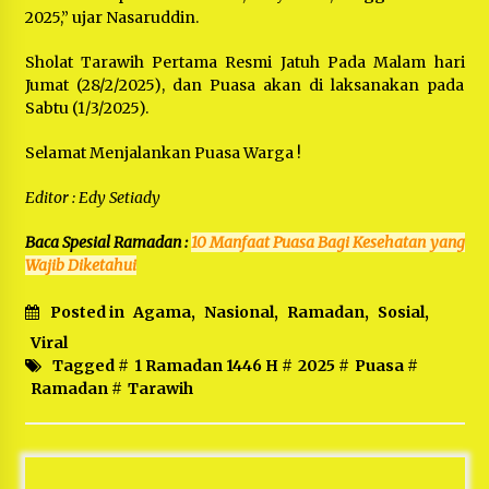
2025,” ujar Nasaruddin.
Sholat Tarawih Pertama Resmi Jatuh Pada Malam hari
Jumat (28/2/2025), dan Puasa akan di laksanakan pada
Sabtu (1/3/2025).
Selamat Menjalankan Puasa Warga !
Editor : Edy Setiady
Baca Spesial Ramadan :
10 Manfaat Puasa Bagi Kesehatan yang
Wajib Diketahui
Posted in
Agama
,
Nasional
,
Ramadan
,
Sosial
,
Viral
Tagged #
1 Ramadan 1446 H
#
2025
#
Puasa
#
Ramadan
#
Tarawih