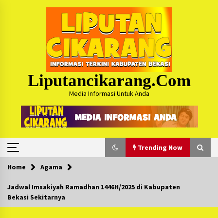
Skip
to
content
Liputancikarang.com
Media Informasi Untuk Anda
Trending Now
Home
Agama
Trending Now
Jadwal Imsakiyah Ramadhan 1446H/2025 di Kabupaten
Bekasi Sekitarnya
Posko Mudik Kosmi Jurpala 2026 Hadirkan
Pelayanan Penuh bagi Pemudik : Sudah Tahun
Ke-4 Berjalan Sukses