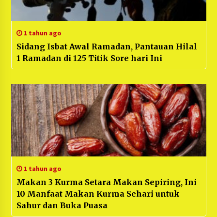
1 tahun ago
Sidang Isbat Awal Ramadan, Pantauan Hilal
1 Ramadan di 125 Titik Sore hari Ini
1 tahun ago
Makan 3 Kurma Setara Makan Sepiring, Ini
10 Manfaat Makan Kurma Sehari untuk
Sahur dan Buka Puasa