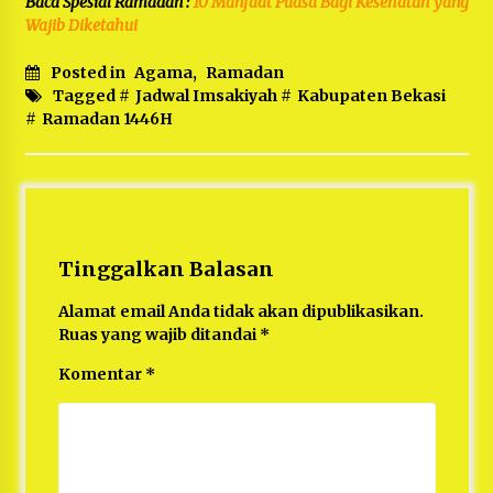
Baca Spesial Ramadan :
10 Manfaat Puasa Bagi Kesehatan yang
Wajib Diketahui
Posted in
Agama
,
Ramadan
Tagged #
Jadwal Imsakiyah
#
Kabupaten Bekasi
#
Ramadan 1446H
Tinggalkan Balasan
Alamat email Anda tidak akan dipublikasikan.
Ruas yang wajib ditandai
*
Komentar
*