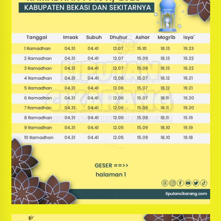
Bayu Nugraha, S.H, Ucapkan Terimakasih Atas
Support Camat Kedungwaringin Memberikan
Logistik Ke Posko Jurpala Kosmi
1 tahun ago
Ucapan Terimakasih Ketua Umum Jurpala
Indonesia dan KOSMI Indonesia Atas Respon
Cepat Polres Metro Bekasi dan Polsek Cikarang
Timur yang Tangkap Oknum Ormas Terkait
1 tahun ago
Pengusiran Pendirian Posko
Kodim 0509 Kabupaten Bekasi Terima 20
Perahu Bantuan Dari Panglima TNI
1 tahun ago
Jelang Ramadhan, Kecamatan Cikarang Pusat
Gelar STQ ke-VII
1 tahun ago