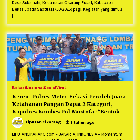
Bayu Nugraha, S.H, Ucapkan Terimakasih Atas
Desa Sukamahi, Kecamatan Cikarang Pusat, Kabupaten
Support Camat Kedungwaringin Memberikan
Bekasi, pada Sabtu (11/10/2025) pagi. Kegiatan yang dimulai
Logistik Ke Posko Jurpala Kosmi
1 tahun ago
[…]
Ucapan Terimakasih Ketua Umum Jurpala
Indonesia dan KOSMI Indonesia Atas Respon
Cepat Polres Metro Bekasi dan Polsek Cikarang
Timur yang Tangkap Oknum Ormas Terkait
1 tahun ago
Pengusiran Pendirian Posko
Kodim 0509 Kabupaten Bekasi Terima 20
Perahu Bantuan Dari Panglima TNI
1 tahun ago
Jelang Ramadhan, Kecamatan Cikarang Pusat
Bekasi
Nasional
Sosial
Viral
Gelar STQ ke-VII
1 tahun ago
Keren.. Polres Metro Bekasi Peroleh Juara
Ketahanan Pangan Dapat 2 Kategori,
Kapolres Kombes Pol Mustofa : “Bentuk
Mendukung Program Presiden RI
Liputan Cikarang
1 tahun ago
Prabowo”
LIPUTANCIKARANG.com – JAKARTA, INDONESIA – Momentum