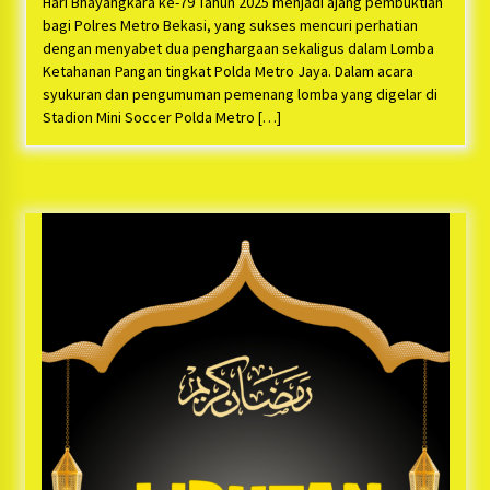
Hari Bhayangkara ke-79 Tahun 2025 menjadi ajang pembuktian
bagi Polres Metro Bekasi, yang sukses mencuri perhatian
dengan menyabet dua penghargaan sekaligus dalam Lomba
Ketahanan Pangan tingkat Polda Metro Jaya. Dalam acara
syukuran dan pengumuman pemenang lomba yang digelar di
Stadion Mini Soccer Polda Metro […]