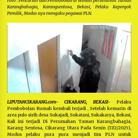
Foto : Pencurian dan Pembobolan di sebuah perumahan Taman
Bayu Nugraha, S.H, Ucapkan Terimakasih Atas
Support Camat Kedungwaringin Memberikan
Karangbahagia, Karangsentosa, Bekasi, Pelaku Kepergok
Logistik Ke Posko Jurpala Kosmi
1 tahun ago
Pemilik, Modus nya mengaku pegawai PLN.
Ucapan Terimakasih Ketua Umum Jurpala
Indonesia dan KOSMI Indonesia Atas Respon
Cepat Polres Metro Bekasi dan Polsek Cikarang
Timur yang Tangkap Oknum Ormas Terkait
1 tahun ago
Pengusiran Pendirian Posko
Kodim 0509 Kabupaten Bekasi Terima 20
Perahu Bantuan Dari Panglima TNI
1 tahun ago
Jelang Ramadhan, Kecamatan Cikarang Pusat
Gelar STQ ke-VII
1 tahun ago
LIPUTANCIKARANG.com- CIKARANG, BEKASI-
Pelaku
Pembobolan Rumah kembali terjadi , Setelah kemarin di
area pulo sirih desa Sukajadi, Sukatani, Sukakarya, Bekasi,
Kali ini terjadi Di Perumahan Taman Karangbahagia,
Karang Sentosa, Cikarang Utara Pada Senin (17/2/2025),
Modus pelaku pura pura menjadi tim PLN untuk