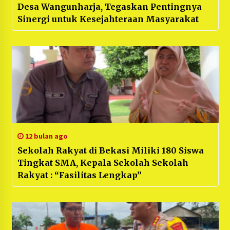
Desa Wangunharja, Tegaskan Pentingnya
Sinergi untuk Kesejahteraan Masyarakat
12 bulan ago
Sekolah Rakyat di Bekasi Miliki 180 Siswa
Tingkat SMA, Kepala Sekolah Sekolah
Rakyat : “Fasilitas Lengkap”