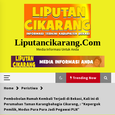
Skip
to
content
Liputancikarang.com
Media Informasi Untuk Anda
Trending Now
Home
Peristiwa
Trending Now
Pembobolan Rumah Kembali Terjadi di Bekasi, Kali ini di
Perumahan Taman Karangbahagia Cikarang, : “Kepergok
Posko Mudik Kosmi Jurpala 2026 Hadirkan
Pemilik, Modus Pura Pura Jadi Pegawai PLN”
Pelayanan Penuh bagi Pemudik : Sudah Tahun
Ke-4 Berjalan Sukses