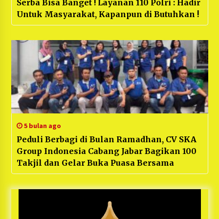
Serba Bisa Banget ! Layanan 110 Polri : Hadir
Untuk Masyarakat, Kapanpun di Butuhkan !
5 bulan ago
Peduli Berbagi di Bulan Ramadhan, CV SKA
Group Indonesia Cabang Jabar Bagikan 100
Takjil dan Gelar Buka Puasa Bersama