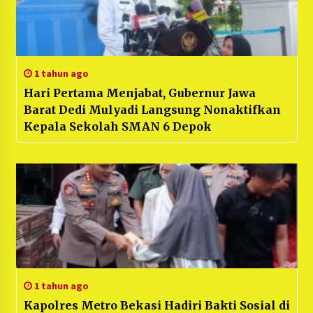
1 tahun ago
Hari Pertama Menjabat, Gubernur Jawa
Barat Dedi Mulyadi Langsung Nonaktifkan
Kepala Sekolah SMAN 6 Depok
1 tahun ago
Kapolres Metro Bekasi Hadiri Bakti Sosial di