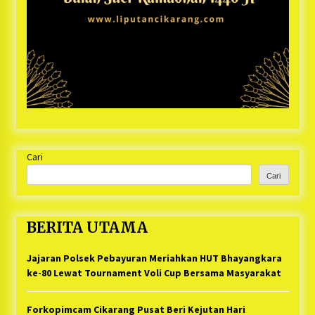
Cari
Cari
BERITA UTAMA
Jajaran Polsek Pebayuran Meriahkan HUT Bhayangkara
ke-80 Lewat Tournament Voli Cup Bersama Masyarakat
Forkopimcam Cikarang Pusat Beri Kejutan Hari