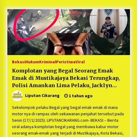
5 bulan ago
PNM Hadir dalam Setiap Langkah Dikha, Penari
Aura Farming yang Viral Ternyata Anak
Nasabah PNM Mekaar
1 tahun ago
Duh Kacau Banget, Karena Kecewa Tak Dapat
Fasilitas yang Sesuai, Para Peserta Retret
Aparatur Desa Kabupaten Bekasi Pulang duluan
Bekasi
Hukum
Kriminal
Peristiwa
Viral
Sebelum Waktunya
1 tahun ago
Komplotan yang Begal Seorang Emak
Emak di Mustikajaya Bekasi Terungkap,
Kartini Penggerak Lingkungan dari Sampah
Bukit Berlian
Polisi Amankan Lima Pelaku, Jacklyn
1 tahun ago
Choppers: “Miris ! Pelakunya 4 Bocah di
Liputan Cikarang
1 tahun ago
bawah Umur, 1 Dewasa”
PNM Berangkatkan Ratusan Peserta : Mudik
Sekelompok pelaku Begal yang begal emak emak di mana
Aman Sampai Tujuan BUMN 2025
motor nya di rampas oleh sekawanan penjahat tersebut pada
1 tahun ago
Senin (17//2/2025). LIPUTANCIKARANG.com- BEKASI – Berita
viral adanya komplotan begal yang membawa kabur motor
seorang emak-emak yang terjadi di Mustikajaya, Kota Bekasi,
Ketua Umum Jurpala KOSMI Indonesia Gilang