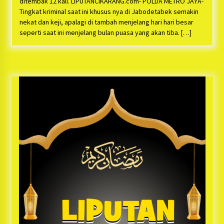
ditembak 12 kali. LIPUTANCIKARANG.com- POLDA METRO JAYA-
Tingkat kriminal saat ini khusus nya di Jabodetabek semakin
nekat dan keji, apalagi di tambah menjelang hari hari besar
seperti saat ini menjelang bulan puasa yang akan tiba. […]