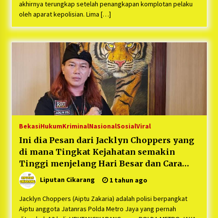
Bayu Nugraha, S.H, Ucapkan Terimakasih Atas
akhirnya terungkap setelah penangkapan komplotan pelaku
Support Camat Kedungwaringin Memberikan
oleh aparat kepolisian. Lima […]
Logistik Ke Posko Jurpala Kosmi
1 tahun ago
Ucapan Terimakasih Ketua Umum Jurpala
Indonesia dan KOSMI Indonesia Atas Respon
Cepat Polres Metro Bekasi dan Polsek Cikarang
Timur yang Tangkap Oknum Ormas Terkait
1 tahun ago
Pengusiran Pendirian Posko
Kodim 0509 Kabupaten Bekasi Terima 20
Perahu Bantuan Dari Panglima TNI
1 tahun ago
Bekasi
Hukum
Kriminal
Nasional
Sosial
Viral
Jelang Ramadhan, Kecamatan Cikarang Pusat
Gelar STQ ke-VII
Ini dia Pesan dari Jacklyn Choppers yang
1 tahun ago
di mana Tingkat Kejahatan semakin
Tinggi menjelang Hari Besar dan Cara
Antisipasi diri
Liputan Cikarang
1 tahun ago
Jacklyn Choppers (Aiptu Zakaria) adalah polisi berpangkat
Aiptu anggota Jatanras Polda Metro Jaya yang pernah