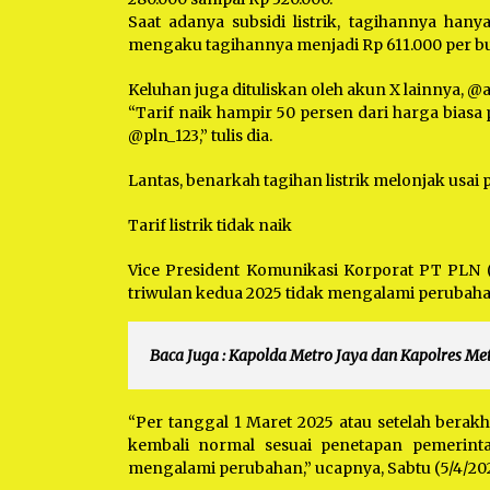
Saat adanya subsidi listrik, tagihannya hany
mengaku tagihannya menjadi Rp 611.000 per bu
Keluhan juga dituliskan oleh akun X lainnya, @
“Tarif naik hampir 50 persen dari harga bia
@pln_123,” tulis dia.
Lantas, benarkah tagihan listrik melonjak usai
Tarif listrik tidak naik
Vice President Komunikasi Korporat PT PLN (
triwulan kedua 2025 tidak mengalami perubahan
Baca Juga :
Kapolda Metro Jaya dan Kapolres Met
“Per tanggal 1 Maret 2025 atau setelah berakhir
kembali normal sesuai penetapan pemerintah.
mengalami perubahan,” ucapnya, Sabtu (5/4/202