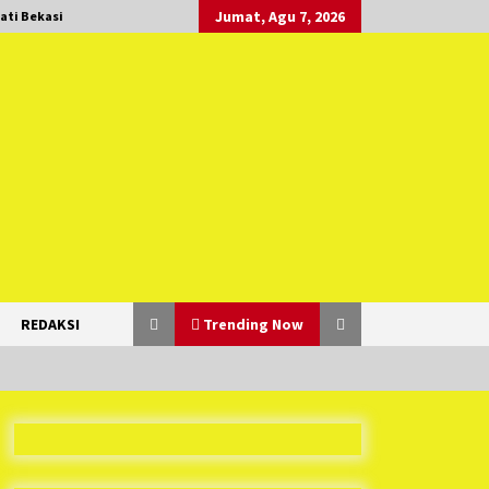
Jumat, Agu 7, 2026
ati Bekasi
REDAKSI
Trending Now
Duh Kacau Banget, Karena Kecewa
Tak Dapat Fasilitas yang Sesuai,
Para Peserta Retret Aparatur Desa