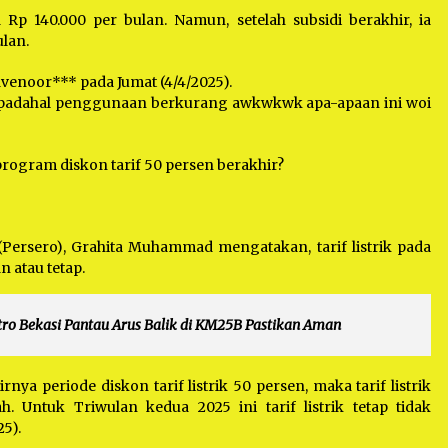
a Rp 140.000 per bulan. Namun, setelah subsidi berakhir, ia
lan.
avenoor*** pada Jumat (4/4/2025).
sa padahal penggunaan berkurang awkwkwk apa-apaan ini woi
 program diskon tarif 50 persen berakhir?
Persero), Grahita Muhammad mengatakan, tarif listrik pada
 atau tetap.
ro Bekasi Pantau Arus Balik di KM25B Pastikan Aman
nya periode diskon tarif listrik 50 persen, maka tarif listrik
 Untuk Triwulan kedua 2025 ini tarif listrik tetap tidak
5).