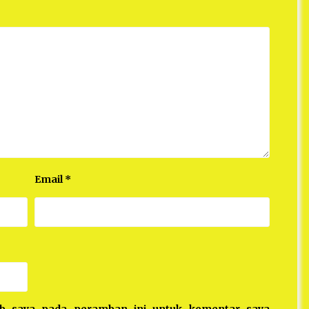
Email
*
eb saya pada peramban ini untuk komentar saya