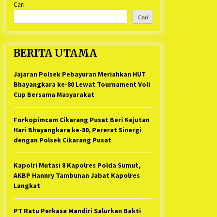
Cari
Kabupaten Bekasi Pulang duluan
1 tahun ago
Sebelum Waktunya
Cari
Ketua Umum Jurpala KOSMI
Indonesia Gilang Bayu Nugraha,
S.H, Ucapkan Terimakasih Atas
BERITA UTAMA
Support Camat Kedungwaringin
1 tahun ago
Memberikan Logistik Ke Posko
Jurpala Kosmi
Jajaran Polsek Pebayuran Meriahkan HUT
Jelang Ramadhan, Kecamatan
Cikarang Pusat Gelar STQ ke-VII
Bhayangkara ke-80 Lewat Tournament Voli
1 tahun ago
Cup Bersama Masyarakat
Forkopimcam Cikarang Pusat Beri Kejutan
Hari Bhayangkara ke-80, Pererat Sinergi
dengan Polsek Cikarang Pusat
Kapolri Mutasi 8 Kapolres Polda Sumut,
AKBP Hannry Tambunan Jabat Kapolres
Langkat
PT Ratu Perkasa Mandiri Salurkan Bakti