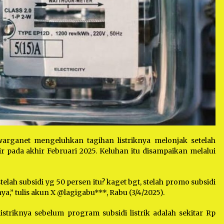
arganet mengeluhkan tagihan listriknya melonjak setelah
ir pada akhir Februari 2025. Keluhan itu disampaikan melalui
stelah subsidi yg 50 persen itu? kaget bgt, stelah promo subsidi
nya,” tulis akun X @lagigabu***, Rabu (3/4/2025).
riknya sebelum program subsidi listrik adalah sekitar Rp