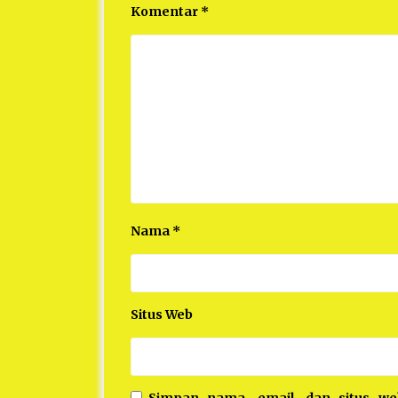
Komentar
*
Nama
*
Situs Web
Simpan nama, email, dan situs w