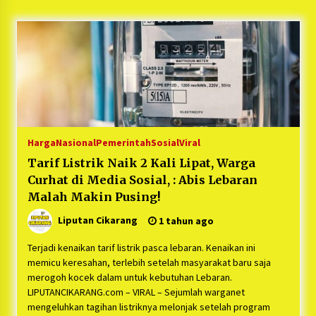
5 bulan ago
PNM Hadir dalam Setiap Langkah Dikha, Penari
Aura Farming yang Viral Ternyata Anak
Nasabah PNM Mekaar
1 tahun ago
Duh Kacau Banget, Karena Kecewa Tak Dapat
Fasilitas yang Sesuai, Para Peserta Retret
Aparatur Desa Kabupaten Bekasi Pulang duluan
Harga
Nasional
Pemerintah
Sosial
Viral
Sebelum Waktunya
1 tahun ago
Tarif Listrik Naik 2 Kali Lipat, Warga
Curhat di Media Sosial, : Abis Lebaran
Kartini Penggerak Lingkungan dari Sampah
Bukit Berlian
Malah Makin Pusing!
1 tahun ago
Liputan Cikarang
1 tahun ago
PNM Berangkatkan Ratusan Peserta : Mudik
Terjadi kenaikan tarif listrik pasca lebaran. Kenaikan ini
Aman Sampai Tujuan BUMN 2025
memicu keresahan, terlebih setelah masyarakat baru saja
1 tahun ago
merogoh kocek dalam untuk kebutuhan Lebaran.
LIPUTANCIKARANG.com – VIRAL – Sejumlah warganet
mengeluhkan tagihan listriknya melonjak setelah program
Ketua Umum Jurpala KOSMI Indonesia Gilang