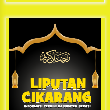
Bayu Nugraha, S.H, Ucapkan Terimakasih Atas
Support Camat Kedungwaringin Memberikan
Logistik Ke Posko Jurpala Kosmi
1 tahun ago
Ucapan Terimakasih Ketua Umum Jurpala
Indonesia dan KOSMI Indonesia Atas Respon
Cepat Polres Metro Bekasi dan Polsek Cikarang
Timur yang Tangkap Oknum Ormas Terkait
1 tahun ago
Pengusiran Pendirian Posko
Kodim 0509 Kabupaten Bekasi Terima 20
Perahu Bantuan Dari Panglima TNI
1 tahun ago
Jelang Ramadhan, Kecamatan Cikarang Pusat
Gelar STQ ke-VII
1 tahun ago