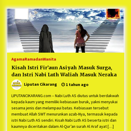
5 bulan ago
PNM Hadir dalam Setiap Langkah Dikha, Penari
Aura Farming yang Viral Ternyata Anak
Nasabah PNM Mekaar
1 tahun ago
Duh Kacau Banget, Karena Kecewa Tak Dapat
Fasilitas yang Sesuai, Para Peserta Retret
Aparatur Desa Kabupaten Bekasi Pulang duluan
Agama
Ramadan
Wanita
Sebelum Waktunya
1 tahun ago
Kisah Istri Fir’aun Asiyah Masuk Surga,
dan Istri Nabi Luth Waliah Masuk Neraka
Kartini Penggerak Lingkungan dari Sampah
Bukit Berlian
Liputan Cikarang
1 tahun ago
1 tahun ago
LIPUTANCIKARANG.com – Nabi Luth AS diutus untuk berdakwah
PNM Berangkatkan Ratusan Peserta : Mudik
kepada kaum yang memiliki kebiasaan buruk, yakni menyukai
Aman Sampai Tujuan BUMN 2025
sesama jenis dan melampaui batas. Kebiasaan tersebut
1 tahun ago
membuat Allah SWT menurunkan azab-Nya, termasuk kepada
istri Nabi Luth AS sendiri. Kisah Nabi Luth AS beserta istri dan
kaumnya diceritakan dalam Al-Qur’an surah Al Araf ayat […]
Ketua Umum Jurpala KOSMI Indonesia Gilang