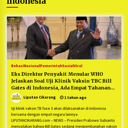
Indonesia
5 bulan ago
PNM Hadir dalam Setiap Langkah Dikha, Penari
Aura Farming yang Viral Ternyata Anak
Nasabah PNM Mekaar
1 tahun ago
Duh Kacau Banget, Karena Kecewa Tak Dapat
Fasilitas yang Sesuai, Para Peserta Retret
Aparatur Desa Kabupaten Bekasi Pulang duluan
Sebelum Waktunya
1 tahun ago
Bekasi
Nasional
Pemerintah
Sosial
Viral
Kartini Penggerak Lingkungan dari Sampah
Eks Direktur Penyakit Menular WHO
Bukit Berlian
Jelaskan Soal Uji Klinik Vaksin TBC Bill
1 tahun ago
Gates di Indonesia, Ada Empat Tahanan
dan Sukarela
Liputan Cikarang
1 tahun ago
PNM Berangkatkan Ratusan Peserta : Mudik
Aman Sampai Tujuan BUMN 2025
Uji klinik vaksin TB fase 3 akan dilaksanakan di Indonesia
1 tahun ago
bersama dengan empat negara lainnya.
LIPUTANCIKARANG.com – NEWS – Presiden Prabowo Subianto
Ketua Umum Jurpala KOSMI Indonesia Gilang
menyatakan bahwa Bill Gates sedang mengembangkan vaksin