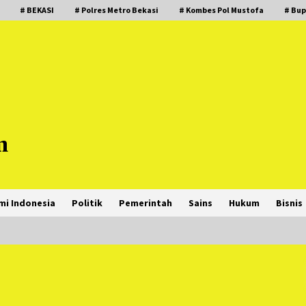
# BEKASI
# Polres Metro Bekasi
# Kombes Pol Mustofa
# Bup
m
mi Indonesia
Politik
Pemerintah
Sains
Hukum
Bisnis
PNM Hadir dalam Setiap Langkah
Dikha, Penari Aura Farming yang
Viral Ternyata Anak Nasabah PNM