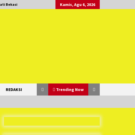
Kamis, Agu 6, 2026
ati Bekasi
REDAKSI
Trending Now
Duh Kacau Banget, Karena Kecewa
Tak Dapat Fasilitas yang Sesuai,
Para Peserta Retret Aparatur Desa