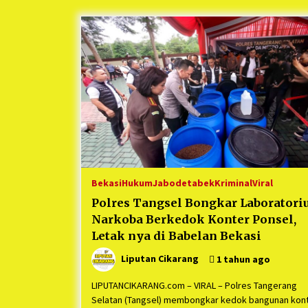
Berjalan Sukses
5 bulan ago
Kartini Penggerak Lingkungan dar
Sampah Bukit Berlian
1 tahun ago
Ucapan Terimakasih Ketua Umum
Jurpala Indonesia dan KOSMI
Indonesia Atas Respon Cepat Polr
Metro Bekasi dan Polsek Cikarang
1 tahun ago
Timur yang Tangkap Oknum Orma
Terkait Pengusiran Pendirian Pos
Bekasi
Hukum
Jabodetabek
Kriminal
Viral
Polres Tangsel Bongkar Laborator
Narkoba Berkedok Konter Ponsel,
Letak nya di Babelan Bekasi
Liputan Cikarang
1 tahun ago
LIPUTANCIKARANG.com – VIRAL – Polres Tangerang
Selatan (Tangsel) membongkar kedok bangunan kon