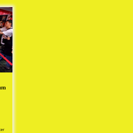
Mekaar
1 tahun ago
i
PNM Berangkatkan Ratusan Peserta
: Mudik Aman Sampai Tujuan BUMN
2025
1 tahun ago
Kodim 0509 Kabupaten Bekasi
Terima 20 Perahu Bantuan Dari
es
Panglima TNI
1 tahun ago
s
ko
ium
ter