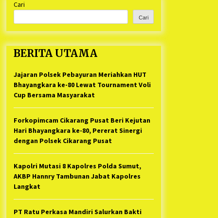
Cari
Kabupaten Bekasi Pulang duluan
1 tahun ago
Sebelum Waktunya
Cari
Ketua Umum Jurpala KOSMI
Indonesia Gilang Bayu Nugraha,
S.H, Ucapkan Terimakasih Atas
BERITA UTAMA
Support Camat Kedungwaringin
1 tahun ago
Memberikan Logistik Ke Posko
Jurpala Kosmi
Jajaran Polsek Pebayuran Meriahkan HUT
Jelang Ramadhan, Kecamatan
Cikarang Pusat Gelar STQ ke-VII
Bhayangkara ke-80 Lewat Tournament Voli
1 tahun ago
Cup Bersama Masyarakat
Forkopimcam Cikarang Pusat Beri Kejutan
Hari Bhayangkara ke-80, Pererat Sinergi
dengan Polsek Cikarang Pusat
Kapolri Mutasi 8 Kapolres Polda Sumut,
AKBP Hannry Tambunan Jabat Kapolres
Langkat
PT Ratu Perkasa Mandiri Salurkan Bakti