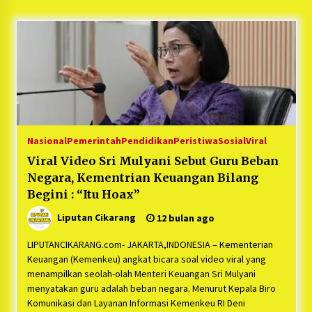
5 bulan ago
PNM Hadir dalam Setiap Langkah Dikha, Penari
Aura Farming yang Viral Ternyata Anak
Nasabah PNM Mekaar
1 tahun ago
Duh Kacau Banget, Karena Kecewa Tak Dapat
Fasilitas yang Sesuai, Para Peserta Retret
Aparatur Desa Kabupaten Bekasi Pulang duluan
Nasional
Pemerintah
Pendidikan
Peristiwa
Sosial
Viral
Sebelum Waktunya
1 tahun ago
Viral Video Sri Mulyani Sebut Guru Beban
Negara, Kementrian Keuangan Bilang
Kartini Penggerak Lingkungan dari Sampah
Bukit Berlian
Begini : “Itu Hoax”
1 tahun ago
Liputan Cikarang
12 bulan ago
PNM Berangkatkan Ratusan Peserta : Mudik
LIPUTANCIKARANG.com- JAKARTA,INDONESIA – Kementerian
Aman Sampai Tujuan BUMN 2025
Keuangan (Kemenkeu) angkat bicara soal video viral yang
1 tahun ago
menampilkan seolah-olah Menteri Keuangan Sri Mulyani
menyatakan guru adalah beban negara. Menurut Kepala Biro
Komunikasi dan Layanan Informasi Kemenkeu RI Deni
Ketua Umum Jurpala KOSMI Indonesia Gilang