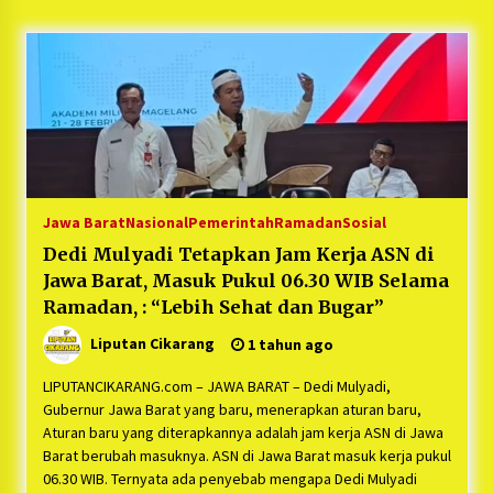
5 bulan ago
PNM Hadir dalam Setiap Langkah Dikha, Penari
Aura Farming yang Viral Ternyata Anak
Nasabah PNM Mekaar
1 tahun ago
Duh Kacau Banget, Karena Kecewa Tak Dapat
Fasilitas yang Sesuai, Para Peserta Retret
Aparatur Desa Kabupaten Bekasi Pulang duluan
Jawa Barat
Nasional
Pemerintah
Ramadan
Sosial
Sebelum Waktunya
1 tahun ago
Dedi Mulyadi Tetapkan Jam Kerja ASN di
Jawa Barat, Masuk Pukul 06.30 WIB Selama
Kartini Penggerak Lingkungan dari Sampah
Bukit Berlian
Ramadan, : “Lebih Sehat dan Bugar”
1 tahun ago
Liputan Cikarang
1 tahun ago
PNM Berangkatkan Ratusan Peserta : Mudik
LIPUTANCIKARANG.com – JAWA BARAT – Dedi Mulyadi,
Aman Sampai Tujuan BUMN 2025
Gubernur Jawa Barat yang baru, menerapkan aturan baru,
1 tahun ago
Aturan baru yang diterapkannya adalah jam kerja ASN di Jawa
Barat berubah masuknya. ASN di Jawa Barat masuk kerja pukul
06.30 WIB. Ternyata ada penyebab mengapa Dedi Mulyadi
Ketua Umum Jurpala KOSMI Indonesia Gilang