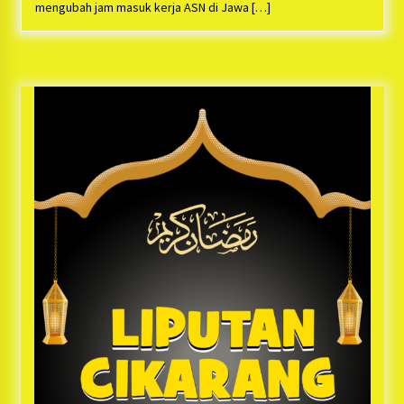
Bayu Nugraha, S.H, Ucapkan Terimakasih Atas
mengubah jam masuk kerja ASN di Jawa […]
Support Camat Kedungwaringin Memberikan
Logistik Ke Posko Jurpala Kosmi
1 tahun ago
Ucapan Terimakasih Ketua Umum Jurpala
Indonesia dan KOSMI Indonesia Atas Respon
Cepat Polres Metro Bekasi dan Polsek Cikarang
Timur yang Tangkap Oknum Ormas Terkait
1 tahun ago
Pengusiran Pendirian Posko
Kodim 0509 Kabupaten Bekasi Terima 20
Perahu Bantuan Dari Panglima TNI
1 tahun ago
Jelang Ramadhan, Kecamatan Cikarang Pusat
Gelar STQ ke-VII
1 tahun ago