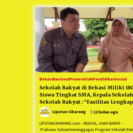
Berjalan Sukses
5 bulan ago
Kartini Penggerak Lingkungan dar
Sampah Bukit Berlian
1 tahun ago
Ucapan Terimakasih Ketua Umum
Jurpala Indonesia dan KOSMI
Indonesia Atas Respon Cepat Polr
Metro Bekasi dan Polsek Cikarang
1 tahun ago
Timur yang Tangkap Oknum Orma
Terkait Pengusiran Pendirian Pos
Bekasi
Nasional
Pemerintah
Pendidikan
Sosial
Sekolah Rakyat di Bekasi Miliki 18
Siswa Tingkat SMA, Kepala Sekola
Sekolah Rakyat : “Fasilitas Lengkap
Liputan Cikarang
12 bulan ago
LIPUTANCIKARANG.com – BEKASI, JAWA BARAT –
Prabowo Subiantomenggagas Program Sekolah Rak