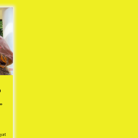
Mekaar
1 tahun ago
i
PNM Berangkatkan Ratusan Peserta
: Mudik Aman Sampai Tujuan BUMN
2025
1 tahun ago
Kodim 0509 Kabupaten Bekasi
Terima 20 Perahu Bantuan Dari
es
Panglima TNI
1 tahun ago
s
ko
0
h
”
yat