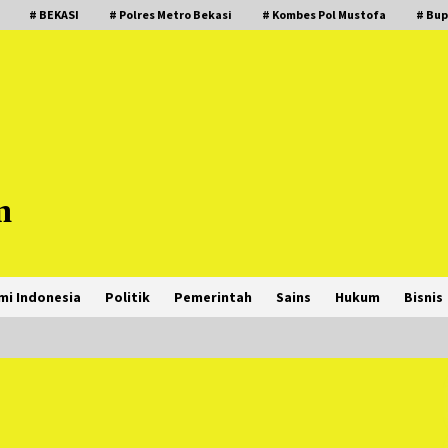
# BEKASI
# Polres Metro Bekasi
# Kombes Pol Mustofa
# Bup
m
mi Indonesia
Politik
Pemerintah
Sains
Hukum
Bisnis
PNM Hadir dalam Setiap Langkah
Dikha, Penari Aura Farming yang
Viral Ternyata Anak Nasabah PNM