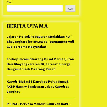
Cari
Kabupaten Bekasi Pulang duluan
1 tahun ago
Sebelum Waktunya
Cari
Ketua Umum Jurpala KOSMI
Indonesia Gilang Bayu Nugraha,
S.H, Ucapkan Terimakasih Atas
BERITA UTAMA
Support Camat Kedungwaringin
1 tahun ago
Memberikan Logistik Ke Posko
Jurpala Kosmi
Jajaran Polsek Pebayuran Meriahkan HUT
Jelang Ramadhan, Kecamatan
Cikarang Pusat Gelar STQ ke-VII
Bhayangkara ke-80 Lewat Tournament Voli
1 tahun ago
Cup Bersama Masyarakat
Forkopimcam Cikarang Pusat Beri Kejutan
Hari Bhayangkara ke-80, Pererat Sinergi
dengan Polsek Cikarang Pusat
Kapolri Mutasi 8 Kapolres Polda Sumut,
AKBP Hannry Tambunan Jabat Kapolres
Langkat
PT Ratu Perkasa Mandiri Salurkan Bakti