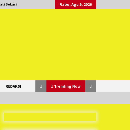
Rabu, Agu 5, 2026
ati Bekasi
REDAKSI
Trending Now
Duh Kacau Banget, Karena Kecewa
Tak Dapat Fasilitas yang Sesuai,
Para Peserta Retret Aparatur Desa