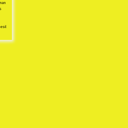
inan
s
esil