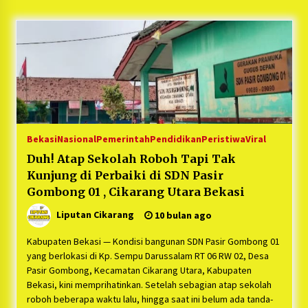
5 bulan ago
PNM Hadir dalam Setiap Langkah Dikha, Penari
Aura Farming yang Viral Ternyata Anak
Nasabah PNM Mekaar
1 tahun ago
Duh Kacau Banget, Karena Kecewa Tak Dapat
Fasilitas yang Sesuai, Para Peserta Retret
Aparatur Desa Kabupaten Bekasi Pulang duluan
Bekasi
Nasional
Pemerintah
Pendidikan
Peristiwa
Viral
Sebelum Waktunya
1 tahun ago
Duh! Atap Sekolah Roboh Tapi Tak
Kunjung di Perbaiki di SDN Pasir
Kartini Penggerak Lingkungan dari Sampah
Bukit Berlian
Gombong 01 , Cikarang Utara Bekasi
1 tahun ago
Liputan Cikarang
10 bulan ago
PNM Berangkatkan Ratusan Peserta : Mudik
Kabupaten Bekasi — Kondisi bangunan SDN Pasir Gombong 01
Aman Sampai Tujuan BUMN 2025
yang berlokasi di Kp. Sempu Darussalam RT 06 RW 02, Desa
1 tahun ago
Pasir Gombong, Kecamatan Cikarang Utara, Kabupaten
Bekasi, kini memprihatinkan. Setelah sebagian atap sekolah
roboh beberapa waktu lalu, hingga saat ini belum ada tanda-
Ketua Umum Jurpala KOSMI Indonesia Gilang