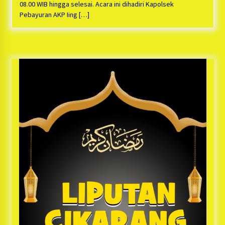
Bayu Nugraha, S.H, Ucapkan Terimakasih Atas
08.00 WIB hingga selesai. Acara ini dihadiri Kapolsek
Support Camat Kedungwaringin Memberikan
Pebayuran AKP Iing […]
Logistik Ke Posko Jurpala Kosmi
1 tahun ago
Ucapan Terimakasih Ketua Umum Jurpala
Indonesia dan KOSMI Indonesia Atas Respon
Cepat Polres Metro Bekasi dan Polsek Cikarang
Timur yang Tangkap Oknum Ormas Terkait
1 tahun ago
Pengusiran Pendirian Posko
Kodim 0509 Kabupaten Bekasi Terima 20
Perahu Bantuan Dari Panglima TNI
1 tahun ago
Jelang Ramadhan, Kecamatan Cikarang Pusat
Gelar STQ ke-VII
1 tahun ago