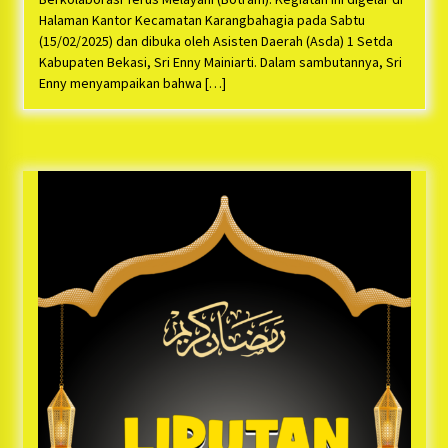
Halaman Kantor Kecamatan Karangbahagia pada Sabtu
(15/02/2025) dan dibuka oleh Asisten Daerah (Asda) 1 Setda
Kabupaten Bekasi, Sri Enny Mainiarti. Dalam sambutannya, Sri
Enny menyampaikan bahwa […]