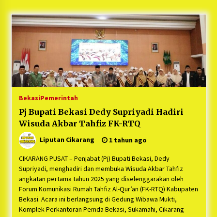
5 bulan ago
PNM Hadir dalam Setiap Langkah Dikha, Penari
Aura Farming yang Viral Ternyata Anak
Nasabah PNM Mekaar
1 tahun ago
Duh Kacau Banget, Karena Kecewa Tak Dapat
Fasilitas yang Sesuai, Para Peserta Retret
Aparatur Desa Kabupaten Bekasi Pulang duluan
Bekasi
Pemerintah
Sebelum Waktunya
1 tahun ago
Pj Bupati Bekasi Dedy Supriyadi Hadiri
Wisuda Akbar Tahfiz FK-RTQ
Kartini Penggerak Lingkungan dari Sampah
Bukit Berlian
Liputan Cikarang
1 tahun ago
1 tahun ago
CIKARANG PUSAT – Penjabat (Pj) Bupati Bekasi, Dedy
PNM Berangkatkan Ratusan Peserta : Mudik
Supriyadi, menghadiri dan membuka Wisuda Akbar Tahfiz
Aman Sampai Tujuan BUMN 2025
angkatan pertama tahun 2025 yang diselenggarakan oleh
1 tahun ago
Forum Komunikasi Rumah Tahfiz Al-Qur’an (FK-RTQ) Kabupaten
Bekasi. Acara ini berlangsung di Gedung Wibawa Mukti,
Komplek Perkantoran Pemda Bekasi, Sukamahi, Cikarang
Ketua Umum Jurpala KOSMI Indonesia Gilang