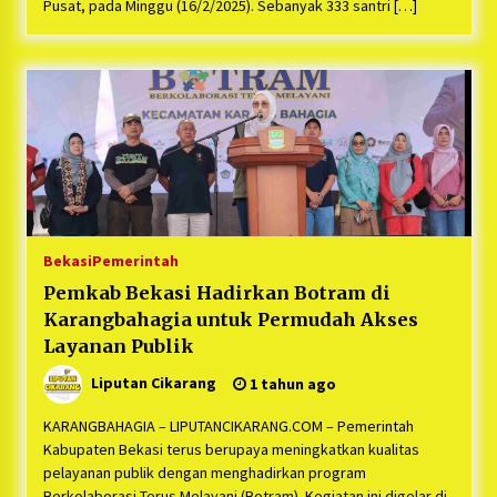
Bayu Nugraha, S.H, Ucapkan Terimakasih Atas
Pusat, pada Minggu (16/2/2025). Sebanyak 333 santri […]
Support Camat Kedungwaringin Memberikan
Logistik Ke Posko Jurpala Kosmi
1 tahun ago
Ucapan Terimakasih Ketua Umum Jurpala
Indonesia dan KOSMI Indonesia Atas Respon
Cepat Polres Metro Bekasi dan Polsek Cikarang
Timur yang Tangkap Oknum Ormas Terkait
1 tahun ago
Pengusiran Pendirian Posko
Kodim 0509 Kabupaten Bekasi Terima 20
Perahu Bantuan Dari Panglima TNI
1 tahun ago
Bekasi
Pemerintah
Pemkab Bekasi Hadirkan Botram di
Jelang Ramadhan, Kecamatan Cikarang Pusat
Gelar STQ ke-VII
Karangbahagia untuk Permudah Akses
1 tahun ago
Layanan Publik
Liputan Cikarang
1 tahun ago
KARANGBAHAGIA – LIPUTANCIKARANG.COM – Pemerintah
Kabupaten Bekasi terus berupaya meningkatkan kualitas
pelayanan publik dengan menghadirkan program
Berkolaborasi Terus Melayani (Botram). Kegiatan ini digelar di