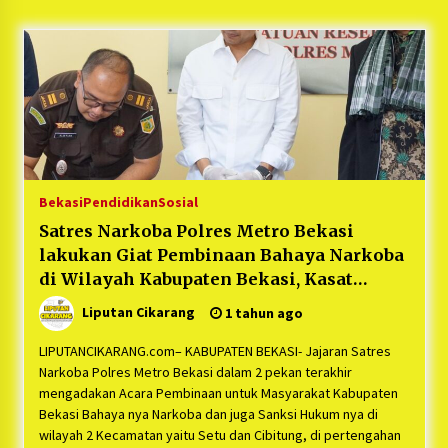
5 bulan ago
PNM Hadir dalam Setiap Langkah Dikha, Penari
Aura Farming yang Viral Ternyata Anak
Nasabah PNM Mekaar
1 tahun ago
Duh Kacau Banget, Karena Kecewa Tak Dapat
Fasilitas yang Sesuai, Para Peserta Retret
Aparatur Desa Kabupaten Bekasi Pulang duluan
Bekasi
Pendidikan
Sosial
Sebelum Waktunya
1 tahun ago
Satres Narkoba Polres Metro Bekasi
lakukan Giat Pembinaan Bahaya Narkoba
Kartini Penggerak Lingkungan dari Sampah
Bukit Berlian
di Wilayah Kabupaten Bekasi, Kasat
1 tahun ago
Narkoba Kompol Jerico : “Bentuk
Liputan Cikarang
1 tahun ago
Kepedulian Polisi Kepada Masyarakat”
PNM Berangkatkan Ratusan Peserta : Mudik
LIPUTANCIKARANG.com– KABUPATEN BEKASI- Jajaran Satres
Aman Sampai Tujuan BUMN 2025
Narkoba Polres Metro Bekasi dalam 2 pekan terakhir
1 tahun ago
mengadakan Acara Pembinaan untuk Masyarakat Kabupaten
Bekasi Bahaya nya Narkoba dan juga Sanksi Hukum nya di
wilayah 2 Kecamatan yaitu Setu dan Cibitung, di pertengahan
Ketua Umum Jurpala KOSMI Indonesia Gilang