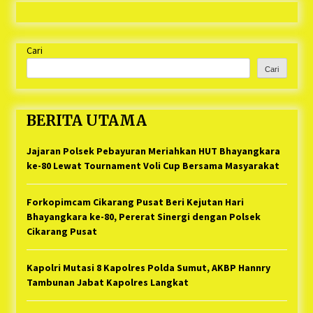
Cepat Polres Metro Bekasi dan Polsek Cikarang
Timur yang Tangkap Oknum Ormas Terkait
1 tahun ago
Pengusiran Pendirian Posko
Kodim 0509 Kabupaten Bekasi Terima 20
Cari
Perahu Bantuan Dari Panglima TNI
Cari
1 tahun ago
Jelang Ramadhan, Kecamatan Cikarang Pusat
BERITA UTAMA
Gelar STQ ke-VII
1 tahun ago
Jajaran Polsek Pebayuran Meriahkan HUT Bhayangkara
ke-80 Lewat Tournament Voli Cup Bersama Masyarakat
Forkopimcam Cikarang Pusat Beri Kejutan Hari
Bhayangkara ke-80, Pererat Sinergi dengan Polsek
Cikarang Pusat
Kapolri Mutasi 8 Kapolres Polda Sumut, AKBP Hannry
Tambunan Jabat Kapolres Langkat