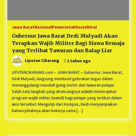
1 tahun ago
Duh Kacau Banget, Karena Kecewa Tak Dapat
Fasilitas yang Sesuai, Para Peserta Retret
Aparatur Desa Kabupaten Bekasi Pulang duluan
Jawa Barat
Nasional
Pemerintah
Sosial
Viral
Sebelum Waktunya
1 tahun ago
Gubernur Jawa Barat Dedi Mulyadi Akan
Terapkan Wajib Militer Bagi Siswa Remaja
Kartini Penggerak Lingkungan dari Sampah
Bukit Berlian
yang Terlibat Tawuran dan Balap Liar
1 tahun ago
Liputan Cikarang
1 tahun ago
PNM Berangkatkan Ratusan Peserta : Mudik
LIPUTANCIKARANG.com – JAWA BARAT – Gubernur Jawa Barat,
Aman Sampai Tujuan BUMN 2025
Dedi Mulyadi, langsung membuat gebrakan tegas dalam
1 tahun ago
menanggulangi masalah geng motor dan tawuran pelajar.
Salah satu langkah yang dirancangnya adalah menerapkan
program wajib militer (wamil) bagi pelajar yang terlibat dalam
Ketua Umum Jurpala KOSMI Indonesia Gilang
Bayu Nugraha, S.H, Ucapkan Terimakasih Atas
aksi tersebut. Mengutip dari Kompas, Dedi menyampaikan
Support Camat Kedungwaringin Memberikan
bahwa pihaknya akan bekerja sama […]
Logistik Ke Posko Jurpala Kosmi
1 tahun ago
Ucapan Terimakasih Ketua Umum Jurpala
Indonesia dan KOSMI Indonesia Atas Respon