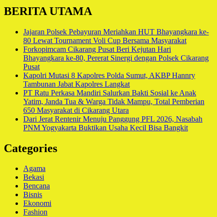
BERITA UTAMA
Jajaran Polsek Pebayuran Meriahkan HUT Bhayangkara ke-
80 Lewat Tournament Voli Cup Bersama Masyarakat
Forkopimcam Cikarang Pusat Beri Kejutan Hari
Bhayangkara ke-80, Pererat Sinergi dengan Polsek Cikarang
Pusat
Kapolri Mutasi 8 Kapolres Polda Sumut, AKBP Hannry
Tambunan Jabat Kapolres Langkat
PT Ratu Perkasa Mandiri Salurkan Bakti Sosial ke Anak
Yatim, Janda Tua & Warga Tidak Mampu, Total Pemberian
650 Masyarakat di Cikarang Utara
Dari Jerat Rentenir Menuju Panggung PFL 2026, Nasabah
PNM Yogyakarta Buktikan Usaha Kecil Bisa Bangkit
Categories
Agama
Bekasi
Bencana
Bisnis
Ekonomi
Fashion