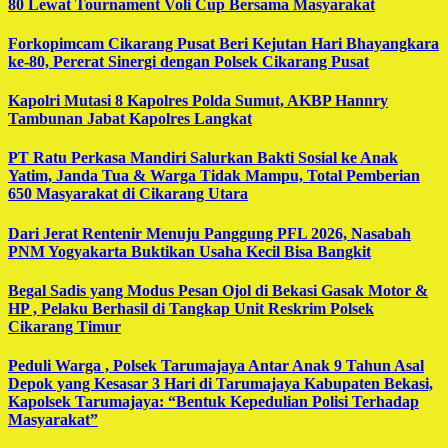
80 Lewat Tournament Voli Cup Bersama Masyarakat
Forkopimcam Cikarang Pusat Beri Kejutan Hari Bhayangkara
ke-80, Pererat Sinergi dengan Polsek Cikarang Pusat
Kapolri Mutasi 8 Kapolres Polda Sumut, AKBP Hannry
Tambunan Jabat Kapolres Langkat
PT Ratu Perkasa Mandiri Salurkan Bakti Sosial ke Anak
Yatim, Janda Tua & Warga Tidak Mampu, Total Pemberian
650 Masyarakat di Cikarang Utara
Dari Jerat Rentenir Menuju Panggung PFL 2026, Nasabah
PNM Yogyakarta Buktikan Usaha Kecil Bisa Bangkit
Begal Sadis yang Modus Pesan Ojol di Bekasi Gasak Motor &
HP , Pelaku Berhasil di Tangkap Unit Reskrim Polsek
Cikarang Timur
Peduli Warga , Polsek Tarumajaya Antar Anak 9 Tahun Asal
Depok yang Kesasar 3 Hari di Tarumajaya Kabupaten Bekasi,
Kapolsek Tarumajaya: “Bentuk Kepedulian Polisi Terhadap
Masyarakat”