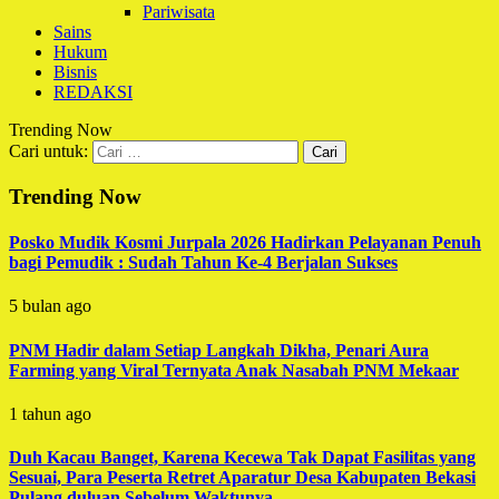
Pariwisata
Sains
Hukum
Bisnis
REDAKSI
Trending Now
Cari untuk:
Trending Now
Posko Mudik Kosmi Jurpala 2026 Hadirkan Pelayanan Penuh
bagi Pemudik : Sudah Tahun Ke-4 Berjalan Sukses
5 bulan ago
PNM Hadir dalam Setiap Langkah Dikha, Penari Aura
Farming yang Viral Ternyata Anak Nasabah PNM Mekaar
1 tahun ago
Duh Kacau Banget, Karena Kecewa Tak Dapat Fasilitas yang
Sesuai, Para Peserta Retret Aparatur Desa Kabupaten Bekasi
Pulang duluan Sebelum Waktunya