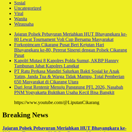
Sosial
Uncategorized
Viral
Wanita
Wirausaha
Jajaran Polsek Pebayuran Meriahkan HUT Bhayangkara ke-
80 Lewat Tournament Voli Cup Bersama Masyarakat
Forkopimcam Cikarang Pusat Beri Kejutan Hari
Bhayangkara ke-80, Pererat Sinergi dengan Polsek Cikarang
Pusat
Kapolri Mutasi 8 Kapolres Polda Sumut, AKBP Hannry
Tambunan Jabat Kapolres Langkat
PT Ratu Perkasa Mandiri Salurkan Bakti Sosial ke Anak
Yatim, Janda Tua & Warga Tidak Mampu, Total Pemberian
650 Masyarakat di Cikarang Utara
Dari Jerat Rentenir Menuju Panggung PFL 2026, Nasabah
PNM Yogyakarta Buktikan Usaha Kecil Bisa Bangkit
https://www.youtube.com/@LiputanCikarang
Breaking News
Jajaran Polsek Pebayuran Meriahkan HUT Bhayangkara ke-