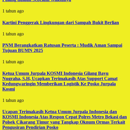
1 tahun ago
Kartini Penggerak Lingkungan dari Sampah Bukit Berlian
1 tahun ago
PNM Berangkatkan Ratusan Peserta : Mudik Aman Sampai
Tujuan BUMN 2025
1 tahun ago
Ketua Umum Jurpala KOSMI Indonesia Gilang Bayu
Nugraha, S.H, Ucapkan Terimakasih Atas Support Camat
Kedungwaringin Memberikan Logistik Ke Posko Jurpala
Kosmi
1 tahun ago
Ucapan Terimakasih Ketua Umum Jurpala Indonesia dan
KOSMI Indonesia Atas Respon Cepat Polres Metro Bekasi dan
Polsek Cikarang Timur yang Tangkap Oknum Ormas Terkait
Pengusiran Pendirian Posko