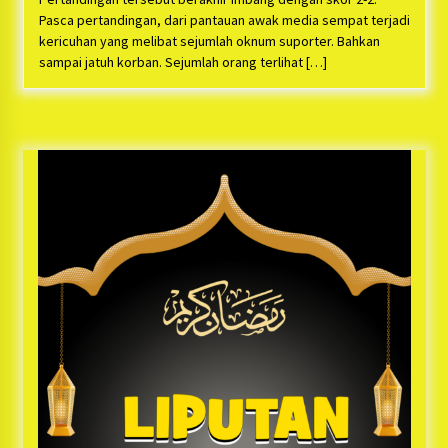
Pasca pertandingan, dari pantauan awak media sempat terjadi
kericuhan yang melibat sejumlah oknum suporter. Bahkan
sampai jatuh korban. Sejumlah orang terlihat […]