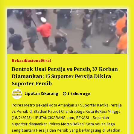
5 bulan ago
PNM Hadir dalam Setiap Langkah Dikha, Penari
Aura Farming yang Viral Ternyata Anak
Nasabah PNM Mekaar
1 tahun ago
Duh Kacau Banget, Karena Kecewa Tak Dapat
Fasilitas yang Sesuai, Para Peserta Retret
Aparatur Desa Kabupaten Bekasi Pulang duluan
Bekasi
Nasional
Viral
Sebelum Waktunya
1 tahun ago
Bentrok Usai Persija vs Persib, 37 Korban
Diamankan: 15 Suporter Persija Dikira
Kartini Penggerak Lingkungan dari Sampah
Bukit Berlian
Suporter Persib
1 tahun ago
Liputan Cikarang
1 tahun ago
PNM Berangkatkan Ratusan Peserta : Mudik
Polres Metro Bekasi Kota Amankan 37 Suporter Ketika Persija
Aman Sampai Tujuan BUMN 2025
vs Persib di Stadion Patriot Chandrabaga Kota Bekasi Minggu
1 tahun ago
(16/2/2025). LIPUTANCIKARANG.com, BEKASI – Sejumlah
suporter diamankan Polres Metro Bekasi Kota seusai laga
sengit antara Persija dan Persib yang berlangsung di Stadion
Ketua Umum Jurpala KOSMI Indonesia Gilang