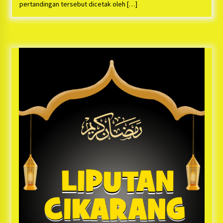
Bayu Nugraha, S.H, Ucapkan Terimakasih Atas
pertandingan tersebut dicetak oleh […]
Support Camat Kedungwaringin Memberikan
Logistik Ke Posko Jurpala Kosmi
1 tahun ago
Ucapan Terimakasih Ketua Umum Jurpala
Indonesia dan KOSMI Indonesia Atas Respon
Cepat Polres Metro Bekasi dan Polsek Cikarang
Timur yang Tangkap Oknum Ormas Terkait
1 tahun ago
Pengusiran Pendirian Posko
Kodim 0509 Kabupaten Bekasi Terima 20
Perahu Bantuan Dari Panglima TNI
1 tahun ago
Jelang Ramadhan, Kecamatan Cikarang Pusat
Gelar STQ ke-VII
1 tahun ago