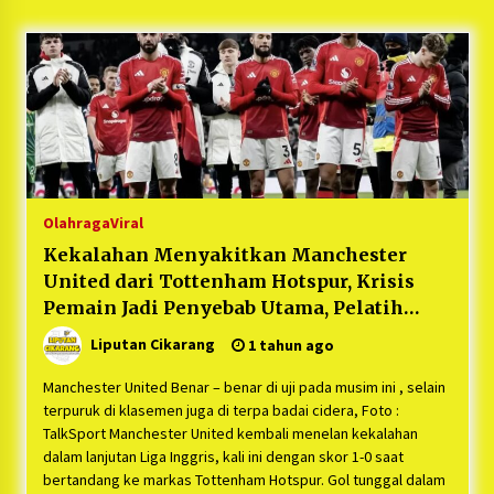
5 bulan ago
PNM Hadir dalam Setiap Langkah Dikha, Penari
Aura Farming yang Viral Ternyata Anak
Nasabah PNM Mekaar
1 tahun ago
Duh Kacau Banget, Karena Kecewa Tak Dapat
Fasilitas yang Sesuai, Para Peserta Retret
Aparatur Desa Kabupaten Bekasi Pulang duluan
Olahraga
Viral
Sebelum Waktunya
1 tahun ago
Kekalahan Menyakitkan Manchester
United dari Tottenham Hotspur, Krisis
Kartini Penggerak Lingkungan dari Sampah
Bukit Berlian
Pemain Jadi Penyebab Utama, Pelatih
1 tahun ago
Terancam Dipecat
Liputan Cikarang
1 tahun ago
PNM Berangkatkan Ratusan Peserta : Mudik
Manchester United Benar – benar di uji pada musim ini , selain
Aman Sampai Tujuan BUMN 2025
terpuruk di klasemen juga di terpa badai cidera, Foto :
1 tahun ago
TalkSport Manchester United kembali menelan kekalahan
dalam lanjutan Liga Inggris, kali ini dengan skor 1-0 saat
bertandang ke markas Tottenham Hotspur. Gol tunggal dalam
Ketua Umum Jurpala KOSMI Indonesia Gilang