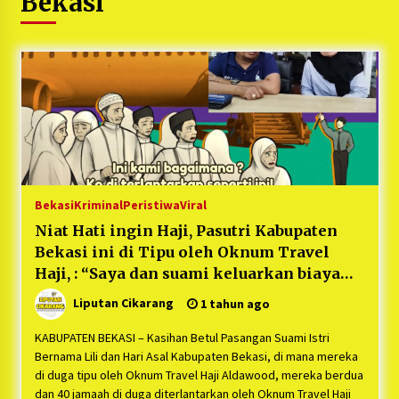
Bekasi
5 bulan ago
PNM Hadir dalam Setiap Langkah Dikha, Penari
Aura Farming yang Viral Ternyata Anak
Nasabah PNM Mekaar
1 tahun ago
Duh Kacau Banget, Karena Kecewa Tak Dapat
Fasilitas yang Sesuai, Para Peserta Retret
Aparatur Desa Kabupaten Bekasi Pulang duluan
Sebelum Waktunya
1 tahun ago
Bekasi
Kriminal
Peristiwa
Viral
Kartini Penggerak Lingkungan dari Sampah
Niat Hati ingin Haji, Pasutri Kabupaten
Bukit Berlian
Bekasi ini di Tipu oleh Oknum Travel
1 tahun ago
Haji, : “Saya dan suami keluarkan biaya
Rp628juta untuk Haji, Tetapi
Liputan Cikarang
1 tahun ago
PNM Berangkatkan Ratusan Peserta : Mudik
diterlantarkan di Gurun”
Aman Sampai Tujuan BUMN 2025
KABUPATEN BEKASI – Kasihan Betul Pasangan Suami Istri
1 tahun ago
Bernama Lili dan Hari Asal Kabupaten Bekasi, di mana mereka
di duga tipu oleh Oknum Travel Haji Aldawood, mereka berdua
Ketua Umum Jurpala KOSMI Indonesia Gilang
dan 40 jamaah di duga diterlantarkan oleh Oknum Travel Haji