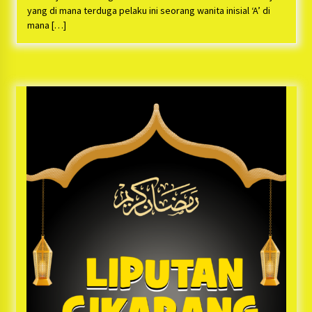
Bayu Nugraha, S.H, Ucapkan Terimakasih Atas
yang di mana terduga pelaku ini seorang wanita inisial ‘A’ di
Support Camat Kedungwaringin Memberikan
mana […]
Logistik Ke Posko Jurpala Kosmi
1 tahun ago
Ucapan Terimakasih Ketua Umum Jurpala
Indonesia dan KOSMI Indonesia Atas Respon
Cepat Polres Metro Bekasi dan Polsek Cikarang
Timur yang Tangkap Oknum Ormas Terkait
1 tahun ago
Pengusiran Pendirian Posko
Kodim 0509 Kabupaten Bekasi Terima 20
Perahu Bantuan Dari Panglima TNI
1 tahun ago
Jelang Ramadhan, Kecamatan Cikarang Pusat
Gelar STQ ke-VII
1 tahun ago