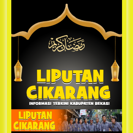
Bayu Nugraha, S.H, Ucapkan Terimakasih Atas
Support Camat Kedungwaringin Memberikan
Logistik Ke Posko Jurpala Kosmi
1 tahun ago
Ucapan Terimakasih Ketua Umum Jurpala
Indonesia dan KOSMI Indonesia Atas Respon
Cepat Polres Metro Bekasi dan Polsek Cikarang
Timur yang Tangkap Oknum Ormas Terkait
1 tahun ago
Pengusiran Pendirian Posko
Kodim 0509 Kabupaten Bekasi Terima 20
Perahu Bantuan Dari Panglima TNI
1 tahun ago
Jelang Ramadhan, Kecamatan Cikarang Pusat
Gelar STQ ke-VII
1 tahun ago