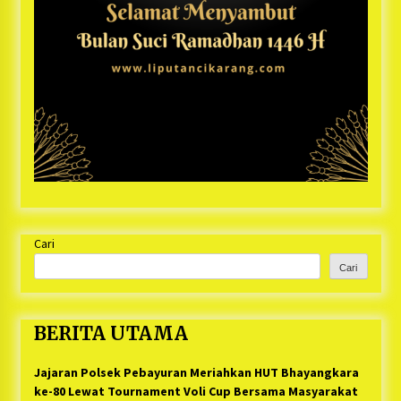
Cari
Cari
BERITA UTAMA
Jajaran Polsek Pebayuran Meriahkan HUT Bhayangkara
ke-80 Lewat Tournament Voli Cup Bersama Masyarakat