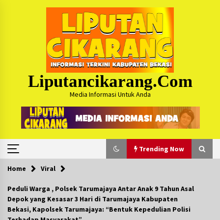
Skip
to
content
Liputancikarang.com
Media Informasi Untuk Anda
Trending Now
Home
Viral
Trending Now
Peduli Warga , Polsek Tarumajaya Antar Anak 9 Tahun Asal
Depok yang Kesasar 3 Hari di Tarumajaya Kabupaten
Posko Mudik Kosmi Jurpala 2026 Hadirkan
Bekasi, Kapolsek Tarumajaya: “Bentuk Kepedulian Polisi
Pelayanan Penuh bagi Pemudik : Sudah Tahun
Terhadap Masyarakat”
Ke-4 Berjalan Sukses