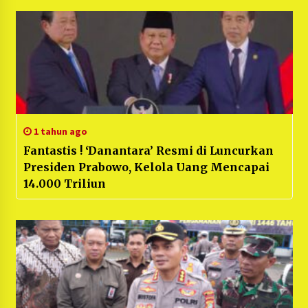
Sentuh Angka Rp1 Kuadriliun!
1 tahun ago
Fantastis ! ‘Danantara’ Resmi di Luncurkan
Presiden Prabowo, Kelola Uang Mencapai
14.000 Triliun