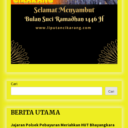
Cari
Cari
BERITA UTAMA
Jajaran Polsek Pebayuran Meriahkan HUT Bhayangkara