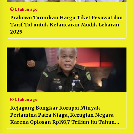
1 tahun ago
Prabowo Turunkan Harga Tiket Pesawat dan
Tarif Tol untuk Kelancaran Mudik Lebaran
2025
1 tahun ago
Kejagung Bongkar Korupsi Minyak
Pertamina Patra Niaga, Kerugian Negara
Karena Oplosan Rp193,7 Triliun itu Tahun
2023, : Mencakup Keseluruhan di Total