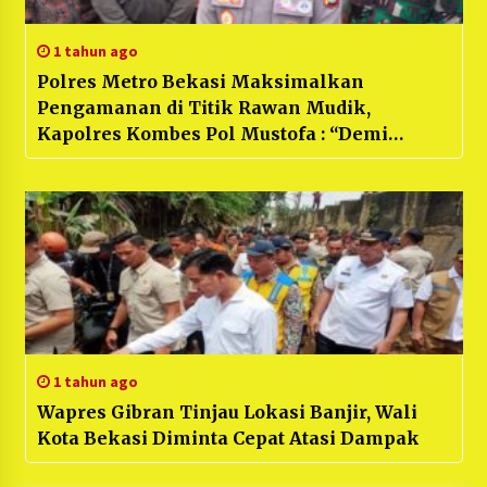
1 tahun ago
Polres Metro Bekasi Maksimalkan
Pengamanan di Titik Rawan Mudik,
Kapolres Kombes Pol Mustofa : “Demi
Melindungi Pemudik”
1 tahun ago
Wapres Gibran Tinjau Lokasi Banjir, Wali
Kota Bekasi Diminta Cepat Atasi Dampak