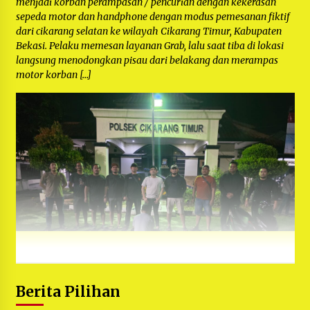
menjadi korban perampasan / pencurian dengan kekerasan
sepeda motor dan handphone dengan modus pemesanan fiktif
dari cikarang selatan ke wilayah Cikarang Timur, Kabupaten
Bekasi. Pelaku memesan layanan Grab, lalu saat tiba di lokasi
langsung menodongkan pisau dari belakang dan merampas
motor korban […]
Berita Pilihan