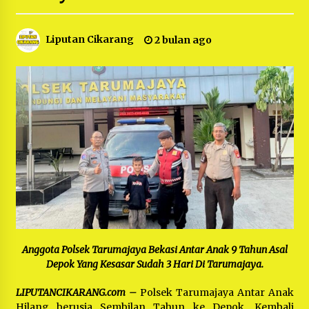
Bayu Nugraha, S.H, Ucapkan Terimakasih Atas
Support Camat Kedungwaringin Memberikan
Logistik Ke Posko Jurpala Kosmi
1 tahun ago
Liputan Cikarang
2 bulan ago
Ucapan Terimakasih Ketua Umum Jurpala
Indonesia dan KOSMI Indonesia Atas Respon
Cepat Polres Metro Bekasi dan Polsek Cikarang
Timur yang Tangkap Oknum Ormas Terkait
1 tahun ago
Pengusiran Pendirian Posko
Kodim 0509 Kabupaten Bekasi Terima 20
Perahu Bantuan Dari Panglima TNI
1 tahun ago
Jelang Ramadhan, Kecamatan Cikarang Pusat
Gelar STQ ke-VII
1 tahun ago
Anggota Polsek Tarumajaya Bekasi Antar Anak 9 Tahun Asal
Depok Yang Kesasar
Sudah 3 Hari Di Tarumajaya.
LIPUTANCIKARANG.com –
Polsek Tarumajaya Antar Anak
Hilang berusia Sembilan Tahun ke Depok, Kembali