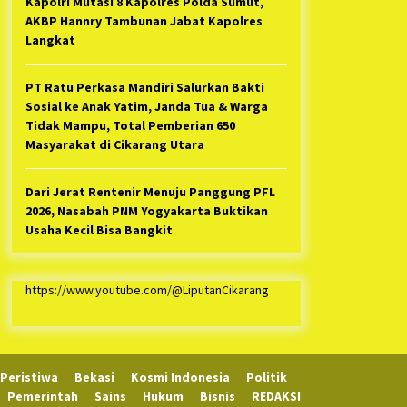
Kapolri Mutasi 8 Kapolres Polda Sumut,
AKBP Hannry Tambunan Jabat Kapolres
Langkat
PT Ratu Perkasa Mandiri Salurkan Bakti
Sosial ke Anak Yatim, Janda Tua & Warga
Tidak Mampu, Total Pemberian 650
Masyarakat di Cikarang Utara
Dari Jerat Rentenir Menuju Panggung PFL
2026, Nasabah PNM Yogyakarta Buktikan
Usaha Kecil Bisa Bangkit
https://www.youtube.com/@LiputanCikarang
Peristiwa
Bekasi
Kosmi Indonesia
Politik
Pemerintah
Sains
Hukum
Bisnis
REDAKSI