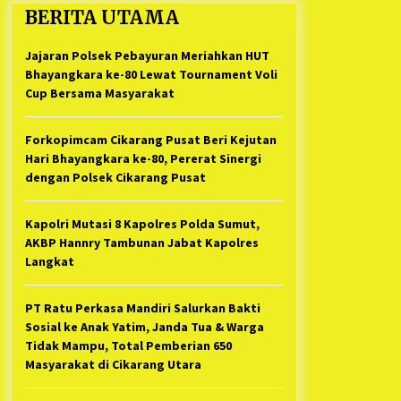
BERITA UTAMA
Support Camat Kedungwaringin
1 tahun ago
Memberikan Logistik Ke Posko
Jurpala Kosmi
Jelang Ramadhan, Kecamatan
Jajaran Polsek Pebayuran Meriahkan HUT
Cikarang Pusat Gelar STQ ke-VII
Bhayangkara ke-80 Lewat Tournament Voli
1 tahun ago
Cup Bersama Masyarakat
Forkopimcam Cikarang Pusat Beri Kejutan
Hari Bhayangkara ke-80, Pererat Sinergi
dengan Polsek Cikarang Pusat
Kapolri Mutasi 8 Kapolres Polda Sumut,
AKBP Hannry Tambunan Jabat Kapolres
Langkat
PT Ratu Perkasa Mandiri Salurkan Bakti
Sosial ke Anak Yatim, Janda Tua & Warga
Tidak Mampu, Total Pemberian 650
Masyarakat di Cikarang Utara