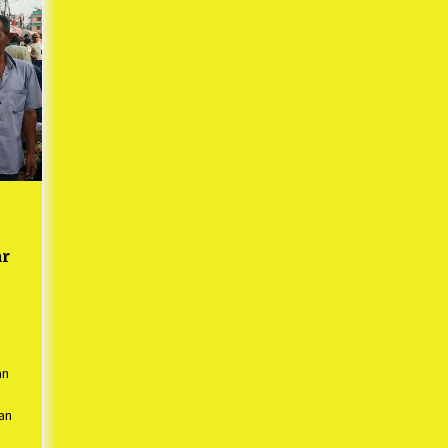
1 tahun ago
Kodim 0509 Kabupaten Bekasi
Terima 20 Perahu Bantuan Dari
es
Panglima TNI
1 tahun ago
s
ko
ar
an
an