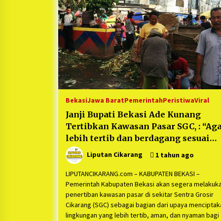
1 tahun ago
Ucapan Terimakasih Ketua Umum
Jurpala Indonesia dan KOSMI
Indonesia Atas Respon Cepat Polr
Metro Bekasi dan Polsek Cikarang
1 tahun ago
Timur yang Tangkap Oknum Orma
Terkait Pengusiran Pendirian Pos
Bekasi
Jawa Barat
Pemerintah
Peristiwa
Viral
Janji Bupati Bekasi Ade Kunang
Tertibkan Kawasan Pasar SGC, : “Ag
lebih tertib dan berdagang sesuai
tempat”
Liputan Cikarang
1 tahun ago
LIPUTANCIKARANG.com – KABUPATEN BEKASI –
Pemerintah Kabupaten Bekasi akan segera melakuk
penertiban kawasan pasar di sekitar Sentra Grosir
Cikarang (SGC) sebagai bagian dari upaya menciptak
lingkungan yang lebih tertib, aman, dan nyaman bagi