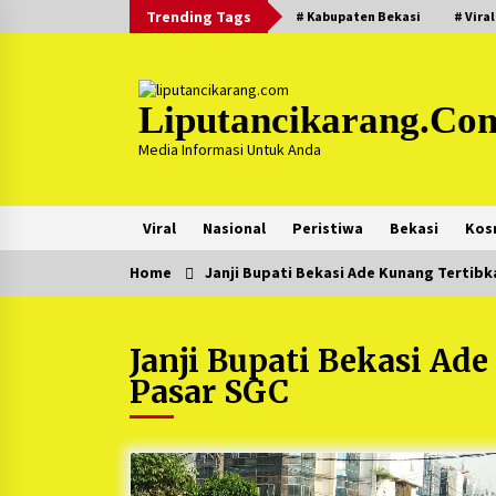
Skip
Trending Tags
# Kabupaten Bekasi
# Viral
to
content
Liputancikarang.co
Media Informasi Untuk Anda
Viral
Nasional
Peristiwa
Bekasi
Kos
Home
Janji Bupati Bekasi Ade Kunang Tertib
Trending Now
Janji Bupati Bekasi Ad
Posko Mudik Kosmi Jurpala 2026
Hadirkan Pelayanan Penuh bagi
Pasar SGC
Pemudik : Sudah Tahun Ke-4
Berjalan Sukses
5 bulan ago
Kartini Penggerak Lingkungan dar
Sampah Bukit Berlian