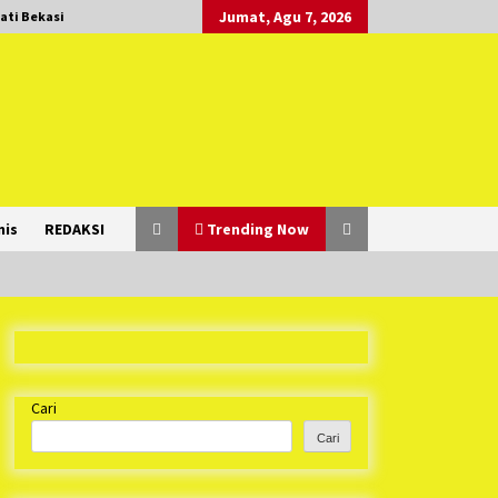
Jumat, Agu 7, 2026
ati Bekasi
nis
REDAKSI
Trending Now
Duh Kacau Banget, Karena Kecewa
Tak Dapat Fasilitas yang Sesuai,
Para Peserta Retret Aparatur Desa
Cari
Kabupaten Bekasi Pulang duluan
1 tahun ago
Sebelum Waktunya
Cari
Ketua Umum Jurpala KOSMI
Indonesia Gilang Bayu Nugraha,
S.H, Ucapkan Terimakasih Atas