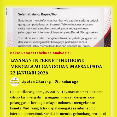
5 bulan ago
PNM Hadir dalam Setiap Langkah Dikha, Penari
Aura Farming yang Viral Ternyata Anak
Nasabah PNM Mekaar
1 tahun ago
Duh Kacau Banget, Karena Kecewa Tak Dapat
Fasilitas yang Sesuai, Para Peserta Retret
Aparatur Desa Kabupaten Bekasi Pulang duluan
Bekasi
Jabodetabek
Nasional
Sosial
Sebelum Waktunya
1 tahun ago
LAYANAN INTERNET INDIHOME
MENGALAMI GANGGUAN MASSAL PADA
Kartini Penggerak Lingkungan dari Sampah
Bukit Berlian
22 JANUARI 2026
1 tahun ago
Liputan Cikarang
7 bulan ago
PNM Berangkatkan Ratusan Peserta : Mudik
Liputancikarang.com , JAKARTA – Layanan internet IndiHome
Aman Sampai Tujuan BUMN 2025
dilaporkan mengalami gangguan massal, dengan ribuan
1 tahun ago
pelanggan di berbagai wilayah Indonesia mengeluhkan
koneksi Wi-Fi yang tidak dapat mengakses internet (no
internet connection). Kondisi ini memicu gelombang protes di
Ketua Umum Jurpala KOSMI Indonesia Gilang