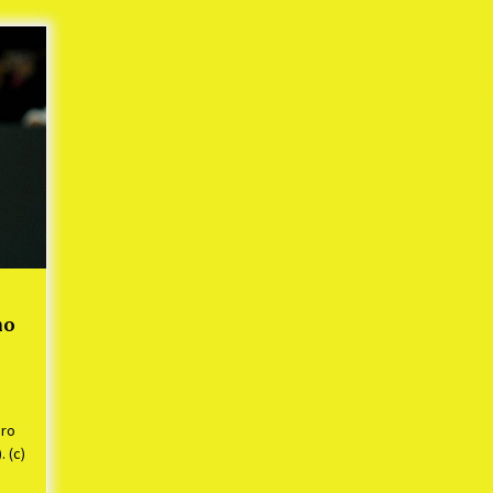
Mekaar
1 tahun ago
i
PNM Berangkatkan Ratusan Peserta
: Mudik Aman Sampai Tujuan BUMN
2025
1 tahun ago
Kodim 0509 Kabupaten Bekasi
Terima 20 Perahu Bantuan Dari
es
Panglima TNI
1 tahun ago
s
ko
no
Pro
 (c)