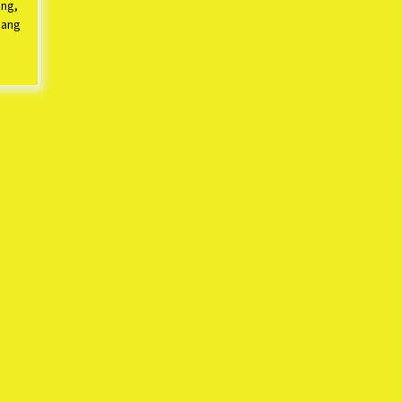
ang,
iang