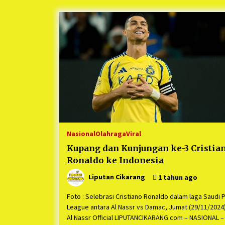
Berjalan Sukses
5 bulan ago
Kartini Penggerak Lingkungan dar
Sampah Bukit Berlian
1 tahun ago
Ucapan Terimakasih Ketua Umum
Jurpala Indonesia dan KOSMI
Indonesia Atas Respon Cepat Polr
Metro Bekasi dan Polsek Cikarang
1 tahun ago
Timur yang Tangkap Oknum Orma
Terkait Pengusiran Pendirian Pos
Nasional
Olahraga
Viral
Kupang dan Kunjungan ke-3 Cristia
Ronaldo ke Indonesia
Liputan Cikarang
1 tahun ago
Foto : Selebrasi Cristiano Ronaldo dalam laga Saudi 
League antara Al Nassr vs Damac, Jumat (29/11/2024).
Al Nassr Official LIPUTANCIKARANG.com – NASIONAL –