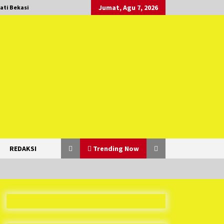
Jumat, Agu 7, 2026
ati Bekasi
REDAKSI
Trending Now
Duh Kacau Banget, Karena Kecewa
Tak Dapat Fasilitas yang Sesuai,
Para Peserta Retret Aparatur Desa