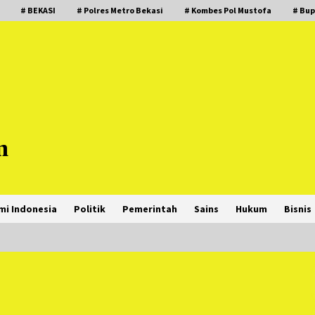
# BEKASI
# Polres Metro Bekasi
# Kombes Pol Mustofa
# Bup
m
mi Indonesia
Politik
Pemerintah
Sains
Hukum
Bisnis
PNM Hadir dalam Setiap Langkah
Dikha, Penari Aura Farming yang
Viral Ternyata Anak Nasabah PNM