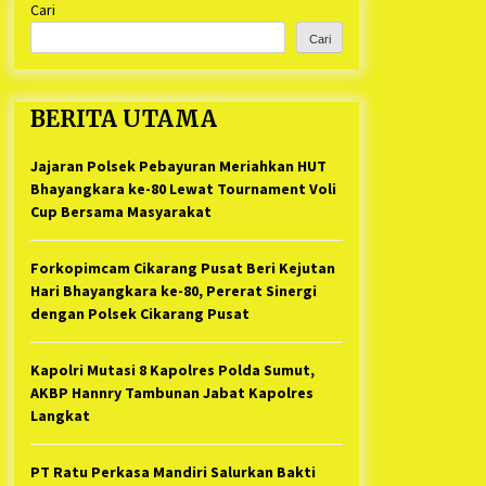
Cari
Kabupaten Bekasi Pulang duluan
1 tahun ago
Sebelum Waktunya
Cari
Ketua Umum Jurpala KOSMI
Indonesia Gilang Bayu Nugraha,
S.H, Ucapkan Terimakasih Atas
BERITA UTAMA
Support Camat Kedungwaringin
1 tahun ago
Memberikan Logistik Ke Posko
Jurpala Kosmi
Jajaran Polsek Pebayuran Meriahkan HUT
Jelang Ramadhan, Kecamatan
Cikarang Pusat Gelar STQ ke-VII
Bhayangkara ke-80 Lewat Tournament Voli
1 tahun ago
Cup Bersama Masyarakat
Forkopimcam Cikarang Pusat Beri Kejutan
Hari Bhayangkara ke-80, Pererat Sinergi
dengan Polsek Cikarang Pusat
Kapolri Mutasi 8 Kapolres Polda Sumut,
AKBP Hannry Tambunan Jabat Kapolres
Langkat
PT Ratu Perkasa Mandiri Salurkan Bakti