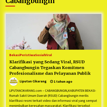
Cabangbungin
5 bulan ago
PNM Hadir dalam Setiap Langkah Dikha, Penari
Aura Farming yang Viral Ternyata Anak
Nasabah PNM Mekaar
1 tahun ago
Duh Kacau Banget, Karena Kecewa Tak Dapat
Fasilitas yang Sesuai, Para Peserta Retret
Aparatur Desa Kabupaten Bekasi Pulang duluan
Sebelum Waktunya
1 tahun ago
Bekasi
Peristiwa
Sosial
Viral
Kartini Penggerak Lingkungan dari Sampah
Klarifikasi yang Sedang Viral, RSUD
Bukit Berlian
Cabangbungin Tegaskan Komitmen
1 tahun ago
Profesionalisme dan Pelayanan Publik
Liputan Cikarang
1 tahun ago
PNM Berangkatkan Ratusan Peserta : Mudik
Aman Sampai Tujuan BUMN 2025
LIPUTANCIKARANG.com – CABANGBUNGIN,KABUPATEN BEKASI-
1 tahun ago
Rumah Sakit Umum Daerah (RSUD) Cabangbungin merilis
klarifikasi resmi terkait video dan informasi viral yang sempat
Ketua Umum Jurpala KOSMI Indonesia Gilang
menimbulkan keresahan masyarakat. Klarifikasi tersebut