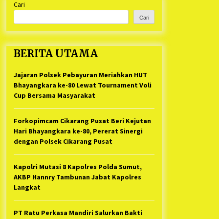
Cari
Kabupaten Bekasi Pulang duluan
1 tahun ago
Sebelum Waktunya
Cari
Ketua Umum Jurpala KOSMI
Indonesia Gilang Bayu Nugraha,
S.H, Ucapkan Terimakasih Atas
BERITA UTAMA
Support Camat Kedungwaringin
1 tahun ago
Memberikan Logistik Ke Posko
Jurpala Kosmi
Jajaran Polsek Pebayuran Meriahkan HUT
Jelang Ramadhan, Kecamatan
Cikarang Pusat Gelar STQ ke-VII
Bhayangkara ke-80 Lewat Tournament Voli
1 tahun ago
Cup Bersama Masyarakat
Forkopimcam Cikarang Pusat Beri Kejutan
Hari Bhayangkara ke-80, Pererat Sinergi
dengan Polsek Cikarang Pusat
Kapolri Mutasi 8 Kapolres Polda Sumut,
AKBP Hannry Tambunan Jabat Kapolres
Langkat
PT Ratu Perkasa Mandiri Salurkan Bakti