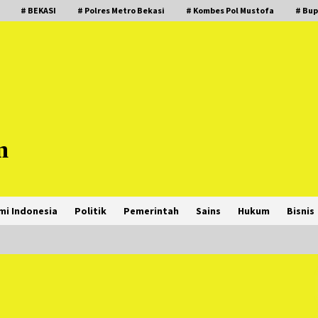
# BEKASI
# Polres Metro Bekasi
# Kombes Pol Mustofa
# Bup
m
mi Indonesia
Politik
Pemerintah
Sains
Hukum
Bisnis
PNM Hadir dalam Setiap Langkah
Dikha, Penari Aura Farming yang
Viral Ternyata Anak Nasabah PNM