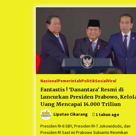
Berjalan Sukses
5 bulan ago
Kartini Penggerak Lingkungan dar
Sampah Bukit Berlian
1 tahun ago
Ucapan Terimakasih Ketua Umum
Jurpala Indonesia dan KOSMI
Indonesia Atas Respon Cepat Polr
Metro Bekasi dan Polsek Cikarang
1 tahun ago
Timur yang Tangkap Oknum Orma
Terkait Pengusiran Pendirian Pos
Nasional
Pemerintah
Politik
Sosial
Viral
Fantastis ! ‘Danantara’ Resmi di
Luncurkan Presiden Prabowo, Kelol
Uang Mencapai 14.000 Triliun
Liputan Cikarang
1 tahun ago
Presiden RI-6 SBY, Presiden RI-7 Jokowidodo, dan
Presiden RI Saat ini Prabowo Subianto Resmikan