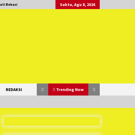
Sabtu, Agu 8, 2026
ati Bekasi
REDAKSI
Trending Now
Duh Kacau Banget, Karena Kecewa
Tak Dapat Fasilitas yang Sesuai,
Para Peserta Retret Aparatur Desa