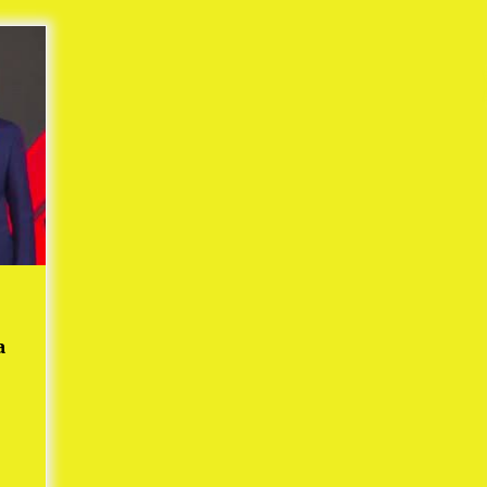
Mekaar
1 tahun ago
i
PNM Berangkatkan Ratusan Peserta
: Mudik Aman Sampai Tujuan BUMN
2025
1 tahun ago
Kodim 0509 Kabupaten Bekasi
Terima 20 Perahu Bantuan Dari
es
Panglima TNI
1 tahun ago
s
ko
a