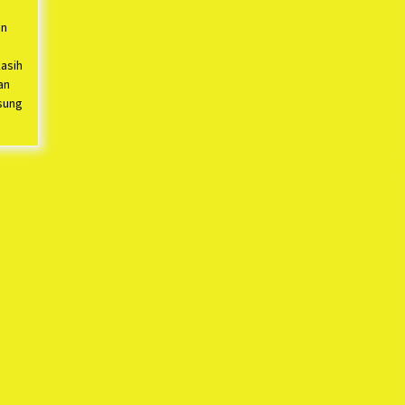
an
asih
an
sung